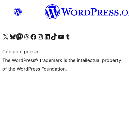
Visite a nossa conta X (antigo Twitter)
Visit our Bluesky account
Visit our Mastodon account
Visit our Threads account
Visite a nossa página do Facebook
Visite a nossa conta no Instagram
Visite a nossa conta no LinkedIn
Visit our TikTok account
Visit our YouTube channel
Visit our Tumblr account
Código é poesia.
The WordPress® trademark is the intellectual property
of the WordPress Foundation.