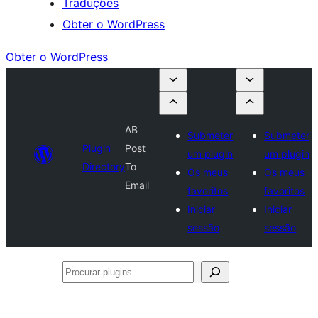
Traduções
Obter o WordPress
Obter o WordPress
AB
Submeter
Submeter
Plugin
Post
um plugin
um plugin
Directory
To
Os meus
Os meus
Email
favoritos
favoritos
Iniciar
Iniciar
sessão
sessão
Procurar
plugins