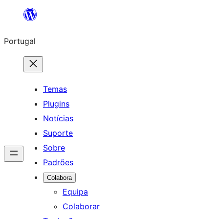
Saltar
para
Portugal
o
conteúdo
Temas
Plugins
Notícias
Suporte
Sobre
Padrões
Colabora
Equipa
Colaborar