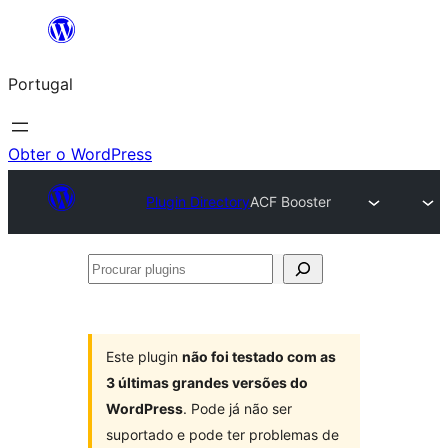
Saltar
para
Portugal
o
conteúdo
Obter o WordPress
Plugin Directory
ACF Booster
Procurar
plugins
Este plugin
não foi testado com as
3 últimas grandes versões do
WordPress
. Pode já não ser
suportado e pode ter problemas de