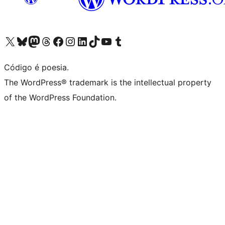
Visite a nossa conta X (antigo Twitter)
Visit our Bluesky account
Visit our Mastodon account
Visit our Threads account
Visite a nossa página do Facebook
Visite a nossa conta no Instagram
Visite a nossa conta no LinkedIn
Visit our TikTok account
Visit our YouTube channel
Visit our Tumblr account
Código é poesia.
The WordPress® trademark is the intellectual property
of the WordPress Foundation.