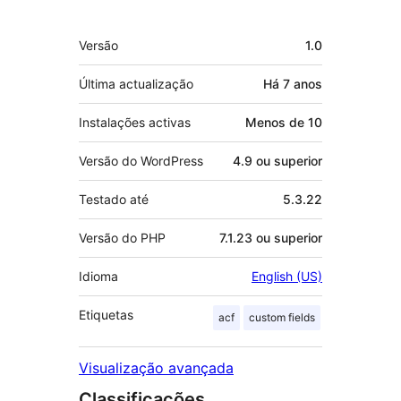
Metadados
Versão
1.0
Última actualização
Há
7 anos
Instalações activas
Menos de 10
Versão do WordPress
4.9 ou superior
Testado até
5.3.22
Versão do PHP
7.1.23 ou superior
Idioma
English (US)
Etiquetas
acf
custom fields
Visualização avançada
Classificações