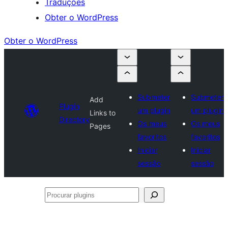
Traduções
Obter o WordPress
Obter o WordPress
Submeter
Submeter
Add
Plugin
um plugin
um plugin
Links to
Directory
Os meus
Os meus
Pages
favoritos
favoritos
Iniciar
Iniciar
sessão
sessão
Procurar
plugins