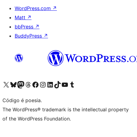
WordPress.com
↗
Matt
↗
bbPress
↗
BuddyPress
↗
Visite a nossa conta X (antigo Twitter)
Visit our Bluesky account
Visit our Mastodon account
Visit our Threads account
Visite a nossa página do Facebook
Visite a nossa conta no Instagram
Visite a nossa conta no LinkedIn
Visit our TikTok account
Visit our YouTube channel
Visit our Tumblr account
Código é poesia.
The WordPress® trademark is the intellectual property
of the WordPress Foundation.