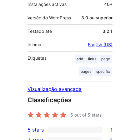
Instalações activas
40+
Versão do WordPress
3.0 ou superior
Testado até
3.2.1
Idioma
English (US)
Etiquetas
add
links
page
pages
specific
Visualização avançada
Classificações
5
out of 5 stars.
5 stars
1
1