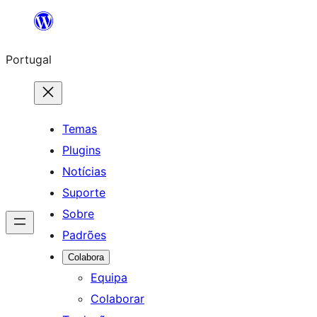
Saltar
para
Portugal
o
conteúdo
Temas
Plugins
Notícias
Suporte
Sobre
Padrões
Colabora
Equipa
Colaborar