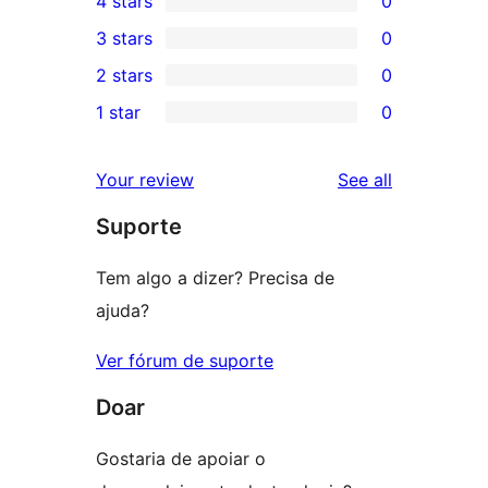
4 stars
0
5-
0
3 stars
0
star
4-
0
2 stars
0
review
star
3-
0
1 star
0
reviews
star
2-
0
reviews
star
1-
reviews
Your review
See all
reviews
star
Suporte
reviews
Tem algo a dizer? Precisa de
ajuda?
Ver fórum de suporte
Doar
Gostaria de apoiar o