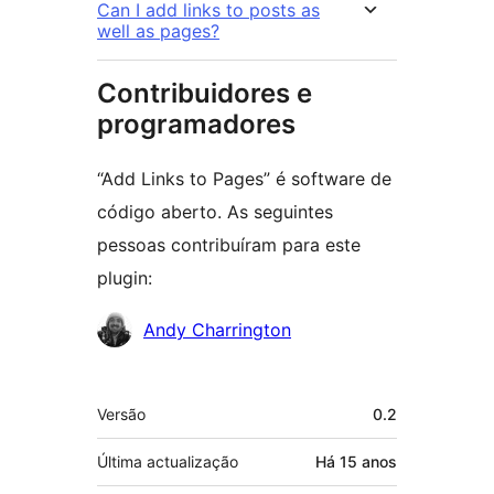
Can I add links to posts as
well as pages?
Contribuidores e
programadores
“Add Links to Pages” é software de
código aberto. As seguintes
pessoas contribuíram para este
plugin:
Contribuidores
Andy Charrington
Metadados
Versão
0.2
Última actualização
Há
15 anos