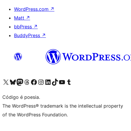
WordPress.com
↗
Matt
↗
bbPress
↗
BuddyPress
↗
Visite a nossa conta X (antigo Twitter)
Visit our Bluesky account
Visit our Mastodon account
Visit our Threads account
Visite a nossa página do Facebook
Visite a nossa conta no Instagram
Visite a nossa conta no LinkedIn
Visit our TikTok account
Visit our YouTube channel
Visit our Tumblr account
Código é poesia.
The WordPress® trademark is the intellectual property
of the WordPress Foundation.