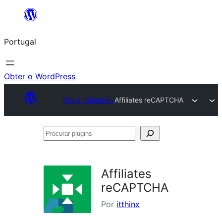
Saltar
para
Portugal
o
conteúdo
Obter o WordPress
Plugin Directory
Affiliates reCAPTCHA
Procurar
plugins
Affiliates
reCAPTCHA
Por
itthinx