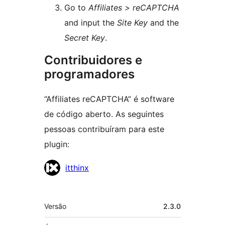
Go to
Affiliates > reCAPTCHA
and input the
Site Key
and the
Secret Key
.
Contribuidores e
programadores
“Affiliates reCAPTCHA” é software
de código aberto. As seguintes
pessoas contribuíram para este
plugin:
Contribuidores
itthinx
Metadados
Versão
2.3.0