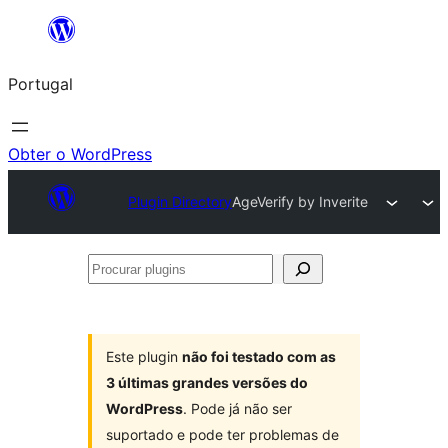
Saltar
para
Portugal
o
conteúdo
Obter o WordPress
Plugin Directory
AgeVerify by Inverite
Procurar
plugins
Este plugin
não foi testado com as
3 últimas grandes versões do
WordPress
. Pode já não ser
suportado e pode ter problemas de