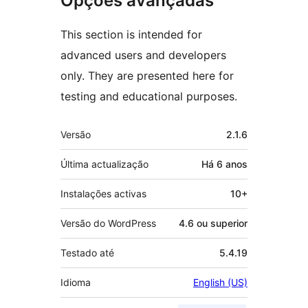
Opções avançadas
This section is intended for
advanced users and developers
only. They are presented here for
testing and educational purposes.
Metadados
Versão
2.1.6
Última actualização
Há
6 anos
Instalações activas
10+
Versão do WordPress
4.6 ou superior
Testado até
5.4.19
Idioma
English (US)