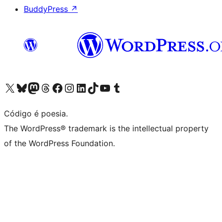
BuddyPress
↗
Visite a nossa conta X (antigo Twitter)
Visit our Bluesky account
Visit our Mastodon account
Visit our Threads account
Visite a nossa página do Facebook
Visite a nossa conta no Instagram
Visite a nossa conta no LinkedIn
Visit our TikTok account
Visit our YouTube channel
Visit our Tumblr account
Código é poesia.
The WordPress® trademark is the intellectual property
of the WordPress Foundation.