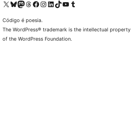
Visite a nossa conta X (antigo Twitter)
Visit our Bluesky account
Visit our Mastodon account
Visit our Threads account
Visite a nossa página do Facebook
Visite a nossa conta no Instagram
Visite a nossa conta no LinkedIn
Visit our TikTok account
Visit our YouTube channel
Visit our Tumblr account
Código é poesia.
The WordPress® trademark is the intellectual property
of the WordPress Foundation.