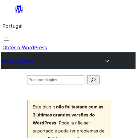
Saltar
para
Portugal
o
conteúdo
Obter o WordPress
Plugin Directory
Procurar
plugins
Este plugin
não foi testado com as
3 últimas grandes versões do
WordPress
. Pode já não ser
suportado e pode ter problemas de