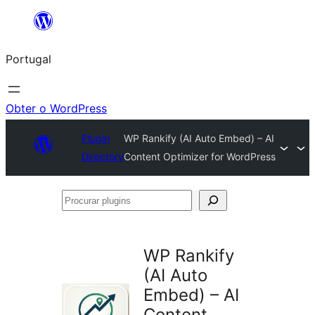
Saltar
para
Portugal
o
conteúdo
Obter o WordPress
Plugin
WP Rankify (AI Auto Embed) – AI
Directory
Content Optimizer for WordPress
Procurar
plugins
WP Rankify
(AI Auto
Embed) – AI
Content