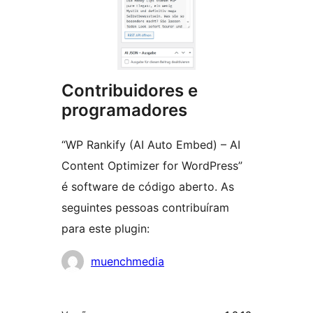
Contribuidores e
programadores
“WP Rankify (AI Auto Embed) – AI
Content Optimizer for WordPress”
é software de código aberto. As
seguintes pessoas contribuíram
para este plugin:
Contribuidores
muenchmedia
Metadados