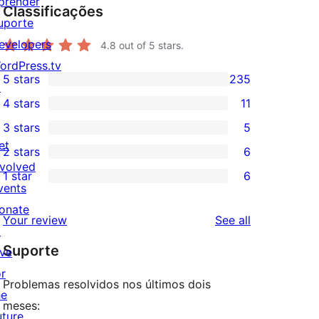
prender
Classificações
uporte
evelopers
4.8
out of 5 stars.
ordPress.tv
5 stars
235
↗
235
4 stars
11
5-
11
3 stars
5
star
4-
5
et
2 stars
6
reviews
star
3-
6
nvolved
1 star
6
reviews
star
2-
6
vents
reviews
star
1-
onate
reviews
Your review
See all
reviews
star
↗
Suporte
reviews
ive
or
Problemas resolvidos nos últimos dois
he
meses:
uture