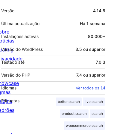
Metadados
Versão
4.14.5
Última actualização
Há
1 semana
obre
Instalações activas
80.000+
otícias
osting
Versão do WordPress
3.5 ou superior
rivacidade
Testado até
7.0.3
Versão do PHP
7.4 ou superior
howcase
Idiomas
Ver todos os 14
emas
lugins
Etiquetas
better search
live search
adrões
product search
search
woocommerce search