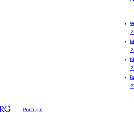
W
M
b
B
Portugal