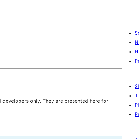
S
N
H
P
S
T
d developers only. They are presented here for
P
P