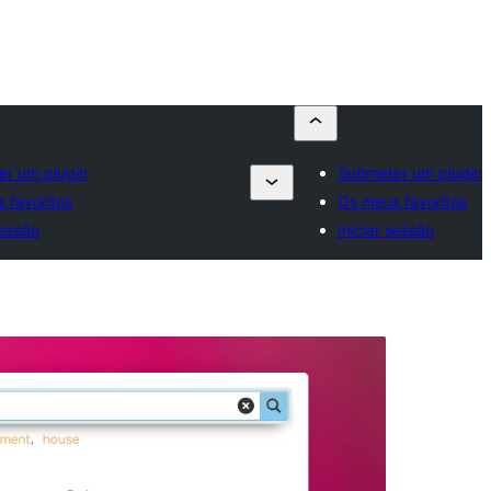
r um plugin
Submeter um plugin
 favoritos
Os meus favoritos
sessão
Iniciar sessão