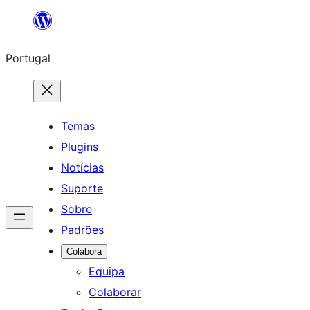
Saltar
para
Portugal
o
conteúdo
Temas
Plugins
Notícias
Suporte
Sobre
Padrões
Colabora
Equipa
Colaborar