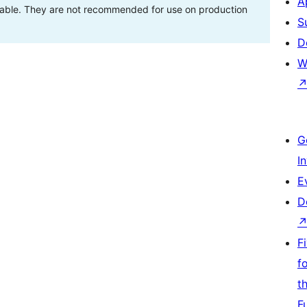
A
stable. They are not recommended for use on production
S
D
W
G
I
E
D
F
f
t
F