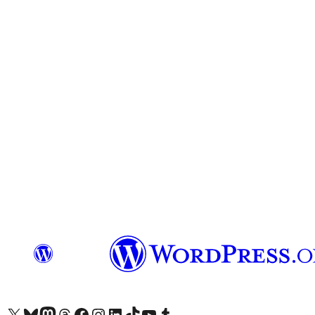
Visite a nossa conta X (antigo Twitter)
Visit our Bluesky account
Visit our Mastodon account
Visit our Threads account
Visite a nossa página do Facebook
Visite a nossa conta no Instagram
Visite a nossa conta no LinkedIn
Visit our TikTok account
Visit our YouTube channel
Visit our Tumblr account