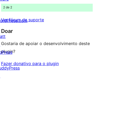
2 de 2
Ver fórum de suporte
ordPress.com
↗
Doar
att
Gostaria de apoiar o desenvolvimento deste
↗
plugin?
bPress
↗
Fazer donativo para o plugin
uddyPress
↗