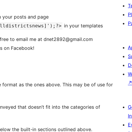
T
P
n your posts and page
P
in your templates
lldistrictsnews]');?>
l free to email me at dnet2892@gmail.com
A
es on Facebook!
S
D
W
e ones above. This may be of use for
veyed that doesn’t fit into the categories of
G
I
E
e shown below the built-in sections outlined above.