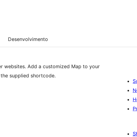
Desenvolvimento
er websites. Add a customized Map to your
 the supplied shortcode.
S
N
H
P
S