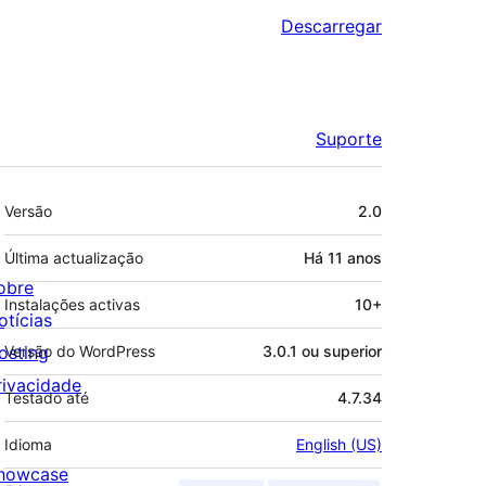
Descarregar
Suporte
Metadados
Versão
2.0
Última actualização
Há
11 anos
obre
Instalações activas
10+
otícias
osting
Versão do WordPress
3.0.1 ou superior
rivacidade
Testado até
4.7.34
Idioma
English (US)
howcase