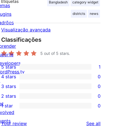
Etiquetas
Bangladesh
category widget
emas
lugins
districts
news
adrões
Visualização avançada
Classificações
prender
5
out of 5 stars.
uporte
evelopers
5 stars
1
1
ordPress.tv
4 stars
0
5-
↗
0
3 stars
0
star
4-
0
2 stars
0
review
star
3-
0
et
1 star
0
reviews
star
2-
0
nvolved
reviews
star
1-
vents
reviews
Your review
See all
reviews
star