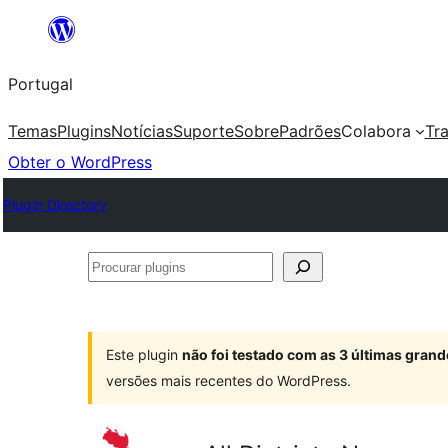
Saltar
para
Portugal
o
conteúdo
Temas
Plugins
Notícias
Suporte
Sobre
Padrões
Colabora
Tr
Obter o WordPress
Plugin Directory
Procurar
plugins
Este plugin
não foi testado com as 3 últimas gra
versões mais recentes do WordPress.