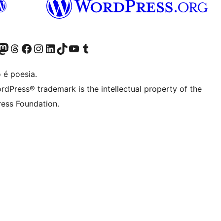
(antigo Twitter)
r Bluesky account
sit our Mastodon account
Visit our Threads account
Visite a nossa página do Facebook
Visite a nossa conta no Instagram
Visite a nossa conta no LinkedIn
Visit our TikTok account
Visit our YouTube channel
Visit our Tumblr account
 é poesia.
rdPress® trademark is the intellectual property of the
ess Foundation.