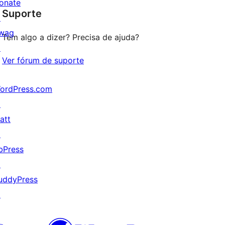
onate
Suporte
reviews
↗
wag
Tem algo a dizer? Precisa de ajuda?
↗
Ver fórum de suporte
ordPress.com
↗
att
↗
bPress
↗
uddyPress
↗