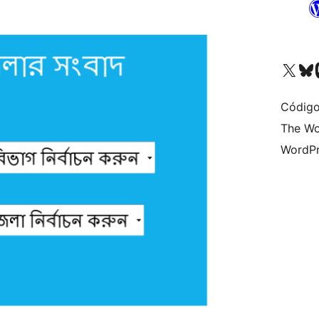
Visite a nossa conta X 
Visit ou
Vi
Código
The Wo
WordPr