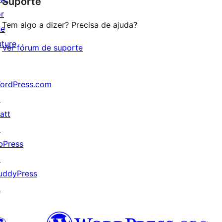
Suporte
reviews
or
Tem algo a dizer? Precisa de ajuda?
he
uture
Ver fórum de suporte
ordPress.com
↗
att
↗
bPress
↗
uddyPress
↗