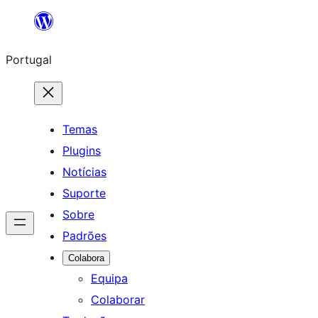
Saltar
para
Portugal
o
conteúdo
Temas
Plugins
Notícias
Suporte
Sobre
Padrões
Colabora
Equipa
Colaborar