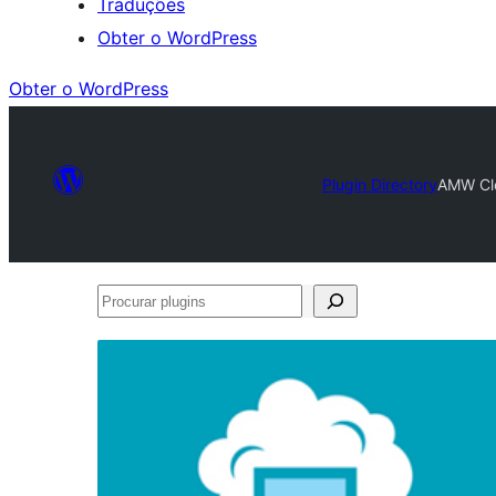
Traduções
Obter o WordPress
Obter o WordPress
Plugin Directory
AMW Cle
Procurar
plugins