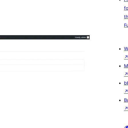
f
t
F
W
M
b
B