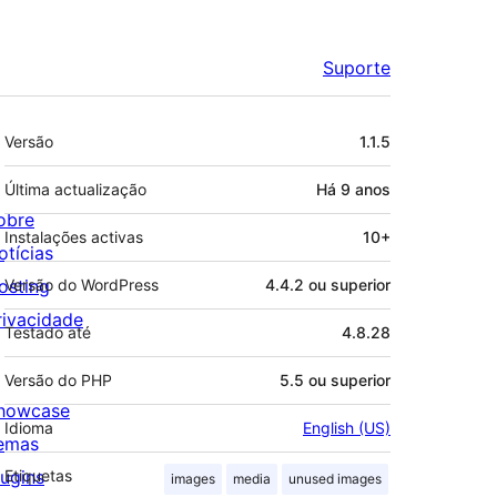
Suporte
Metadados
Versão
1.1.5
Última actualização
Há
9 anos
obre
Instalações activas
10+
otícias
osting
Versão do WordPress
4.4.2 ou superior
rivacidade
Testado até
4.8.28
Versão do PHP
5.5 ou superior
howcase
Idioma
English (US)
emas
lugins
Etiquetas
images
media
unused images