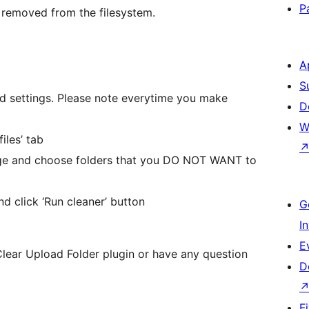
P
be removed from the filesystem.
A
S
ed settings. Please note everytime you make
D
W
iles’ tab
 page and choose folders that you DO NOT WANT to
nd click ‘Run cleaner’ button
G
I
E
Clear Upload Folder plugin or have any question
D
F