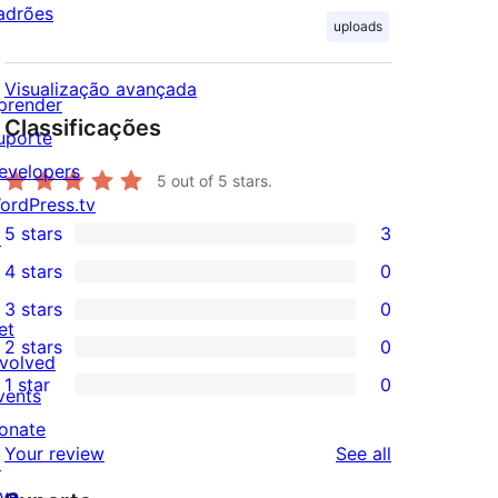
adrões
uploads
Visualização avançada
prender
Classificações
uporte
evelopers
5
out of 5 stars.
ordPress.tv
5 stars
3
↗
3
4 stars
0
5-
0
3 stars
0
star
4-
0
et
2 stars
0
reviews
star
3-
0
nvolved
1 star
0
reviews
star
2-
vents
0
reviews
star
onate
1-
reviews
Your review
See all
reviews
↗
star
ive