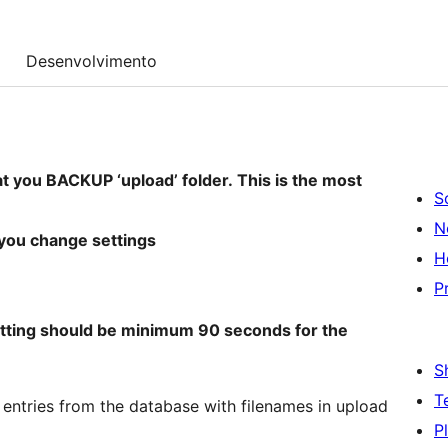
Desenvolvimento
at you BACKUP ‘upload’ folder. This is the most
S
N
 you change settings
H
P
etting should be minimum 90 seconds for the
S
T
ntries from the database with filenames in upload
P