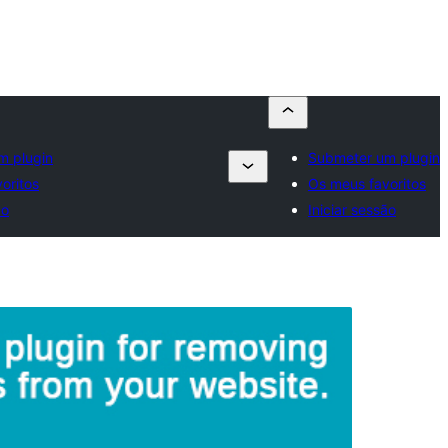
m plugin
Submeter um plugin
oritos
Os meus favoritos
ão
Iniciar sessão