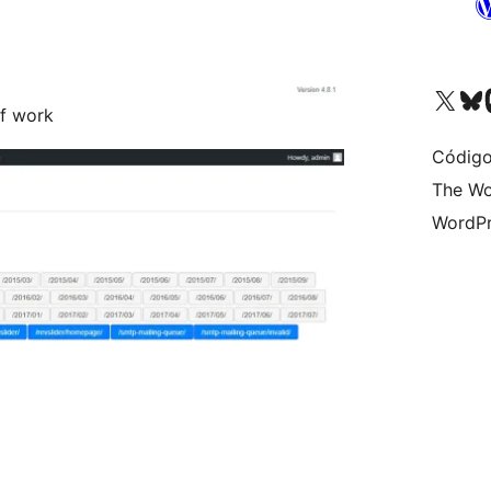
Visite a nossa conta X 
Visit ou
Vi
of work
Código
The Wo
WordPr