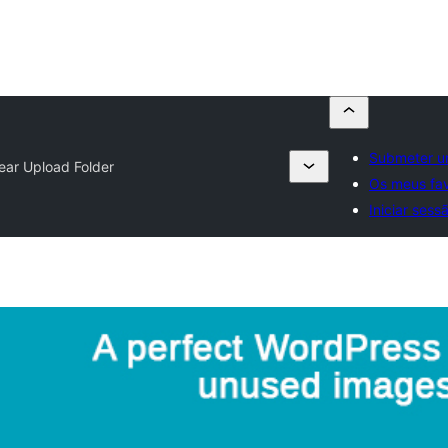
Submeter u
ar Upload Folder
Os meus fav
Iniciar sess