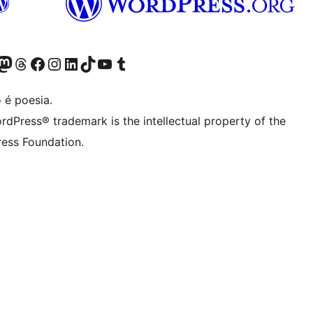
(antigo Twitter)
r Bluesky account
sit our Mastodon account
Visit our Threads account
Visite a nossa página do Facebook
Visite a nossa conta no Instagram
Visite a nossa conta no LinkedIn
Visit our TikTok account
Visit our YouTube channel
Visit our Tumblr account
 é poesia.
rdPress® trademark is the intellectual property of the
ess Foundation.