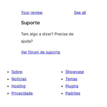
0
reviews
star
1-
reviews
Your review
See all
reviews
star
Suporte
reviews
Tem algo a dizer? Precisa de
ajuda?
Ver fórum de suporte
Sobre
Showcase
Notícias
Temas
Hosting
Plugins
Privacidade
Padrões