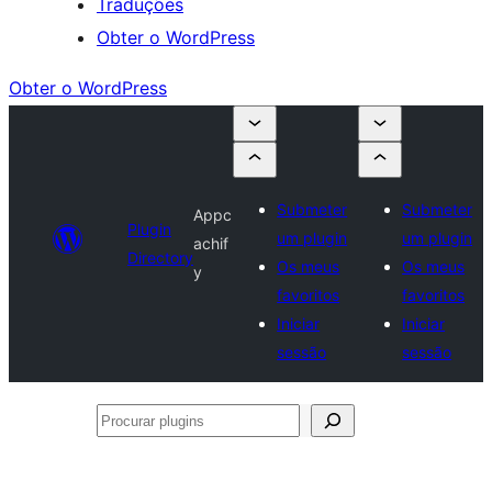
Traduções
Obter o WordPress
Obter o WordPress
Submeter
Submeter
Appc
Plugin
um plugin
um plugin
achif
Directory
Os meus
Os meus
y
favoritos
favoritos
Iniciar
Iniciar
sessão
sessão
Procurar
plugins