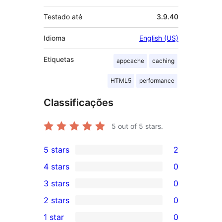
Testado até
3.9.40
Idioma
English (US)
Etiquetas
appcache
caching
HTML5
performance
Classificações
5
out of 5 stars.
5 stars
2
2
4 stars
0
5-
0
3 stars
0
star
4-
0
2 stars
0
reviews
star
3-
0
1 star
0
reviews
star
2-