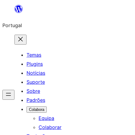
Saltar
para
Portugal
o
conteúdo
Temas
Plugins
Notícias
Suporte
Sobre
Padrões
Colabora
Equipa
Colaborar