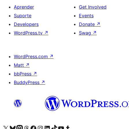
Aprender
Get Involved
Suporte
Events
Developers
Donate
↗
WordPress.tv
↗
Swag
↗
WordPress.com
↗
Matt
↗
bbPress
↗
BuddyPress
↗
Visite a nossa conta X (antigo Twitter)
Visit our Bluesky account
Visit our Mastodon account
Visit our Threads account
Visite a nossa página do Facebook
Visite a nossa conta no Instagram
Visite a nossa conta no LinkedIn
Visit our TikTok account
Visit our YouTube channel
Visit our Tumblr account