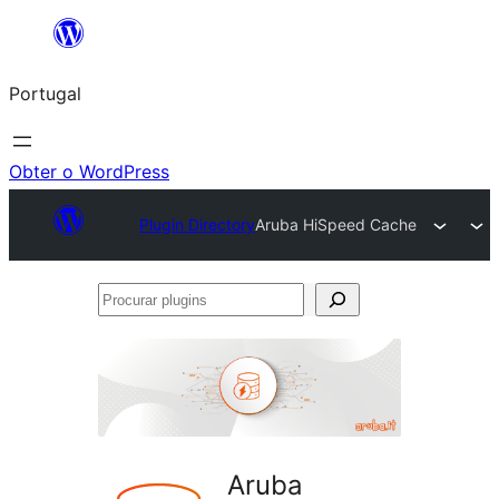
Saltar
para
Portugal
o
conteúdo
Obter o WordPress
Plugin Directory
Aruba HiSpeed Cache
Procurar
plugins
Aruba