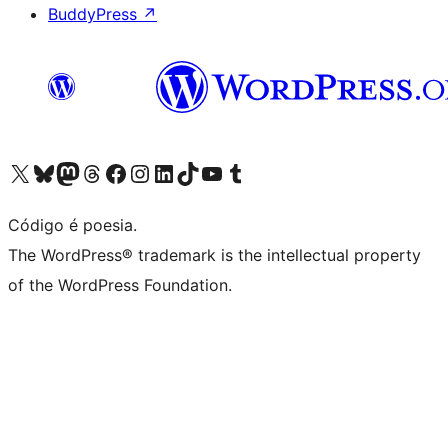
BuddyPress
↗
Visite a nossa conta X (antigo Twitter)
Visit our Bluesky account
Visit our Mastodon account
Visit our Threads account
Visite a nossa página do Facebook
Visite a nossa conta no Instagram
Visite a nossa conta no LinkedIn
Visit our TikTok account
Visit our YouTube channel
Visit our Tumblr account
Código é poesia.
The WordPress® trademark is the intellectual property
of the WordPress Foundation.