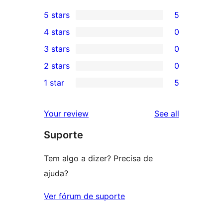
5 stars
5
5
4 stars
0
5-
0
3 stars
0
star
4-
0
2 stars
0
reviews
star
3-
0
1 star
5
reviews
star
2-
5
reviews
star
1-
reviews
Your review
See all
reviews
star
Suporte
reviews
Tem algo a dizer? Precisa de
ajuda?
Ver fórum de suporte