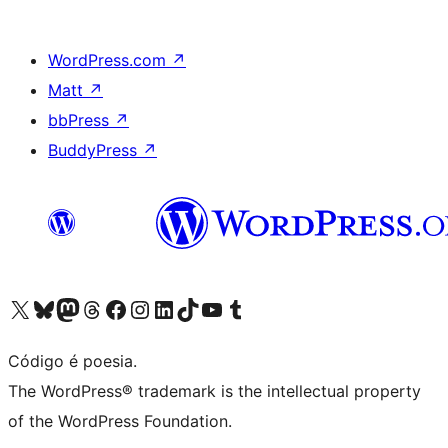
WordPress.com
↗
Matt
↗
bbPress
↗
BuddyPress
↗
Visite a nossa conta X (antigo Twitter)
Visit our Bluesky account
Visit our Mastodon account
Visit our Threads account
Visite a nossa página do Facebook
Visite a nossa conta no Instagram
Visite a nossa conta no LinkedIn
Visit our TikTok account
Visit our YouTube channel
Visit our Tumblr account
Código é poesia.
The WordPress® trademark is the intellectual property
of the WordPress Foundation.