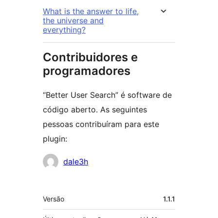
What is the answer to life,
the universe and
everything?
Contribuidores e
programadores
“Better User Search” é software de
código aberto. As seguintes
pessoas contribuíram para este
plugin:
Contribuidores
dale3h
Metadados
Versão
1.1.1