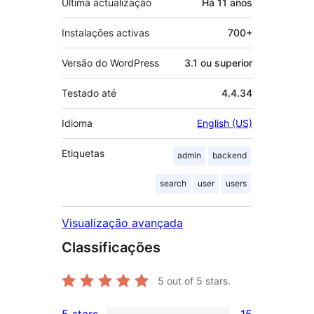
Última actualização
Há
11 anos
Instalações activas
700+
Versão do WordPress
3.1 ou superior
Testado até
4.4.34
Idioma
English (US)
Etiquetas
admin
backend
search
user
users
Visualização avançada
Classificações
5
out of 5 stars.