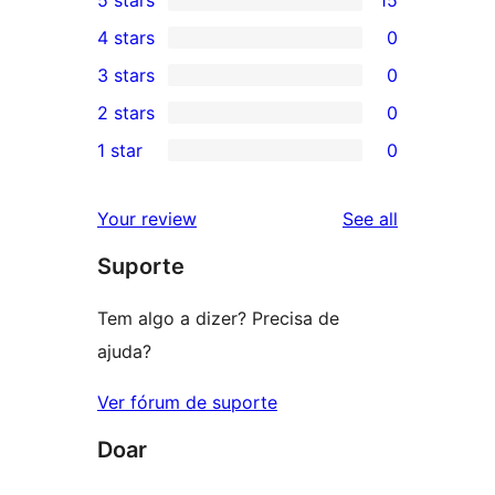
5 stars
15
15
4 stars
0
5-
0
3 stars
0
star
4-
0
2 stars
0
reviews
star
3-
0
1 star
0
reviews
star
2-
0
reviews
star
1-
reviews
Your review
See all
reviews
star
Suporte
reviews
Tem algo a dizer? Precisa de
ajuda?
Ver fórum de suporte
Doar