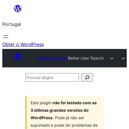
Saltar
para
Portugal
o
conteúdo
Obter o WordPress
Plugin Directory
Better User Search
Procurar
plugins
Este plugin
não foi testado com as
3 últimas grandes versões do
WordPress
. Pode já não ser
suportado e pode ter problemas de