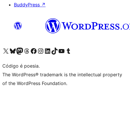
BuddyPress
↗
Visite a nossa conta X (antigo Twitter)
Visit our Bluesky account
Visit our Mastodon account
Visit our Threads account
Visite a nossa página do Facebook
Visite a nossa conta no Instagram
Visite a nossa conta no LinkedIn
Visit our TikTok account
Visit our YouTube channel
Visit our Tumblr account
Código é poesia.
The WordPress® trademark is the intellectual property
of the WordPress Foundation.