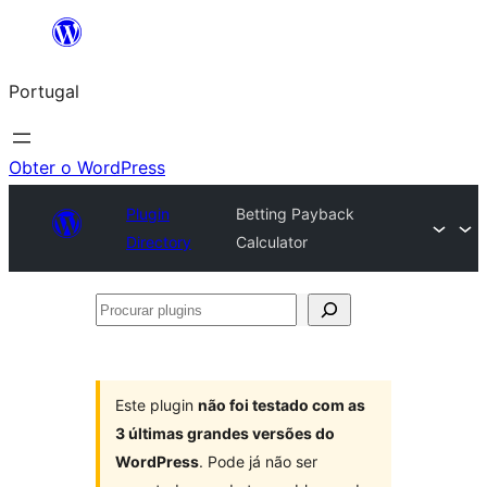
Saltar
para
Portugal
o
conteúdo
Obter o WordPress
Plugin
Betting Payback
Directory
Calculator
Procurar
plugins
Este plugin
não foi testado com as
3 últimas grandes versões do
WordPress
. Pode já não ser