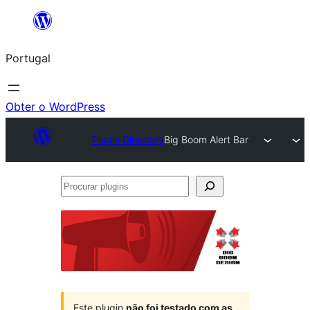
Saltar
para
Portugal
o
conteúdo
Obter o WordPress
Plugin Directory
Big Boom Alert Bar
Procurar
plugins
Este plugin
não foi testado com as