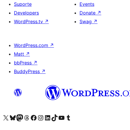
Suporte
Events
Developers
Donate
↗
WordPress.tv
↗
Swag
↗
WordPress.com
↗
Matt
↗
bbPress
↗
BuddyPress
↗
Visite a nossa conta X (antigo Twitter)
Visit our Bluesky account
Visit our Mastodon account
Visit our Threads account
Visite a nossa página do Facebook
Visite a nossa conta no Instagram
Visite a nossa conta no LinkedIn
Visit our TikTok account
Visit our YouTube channel
Visit our Tumblr account