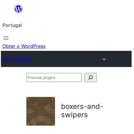
Saltar
para
Portugal
o
conteúdo
Obter o WordPress
Plugin Directory
Procurar
plugins
boxers-and-
swipers