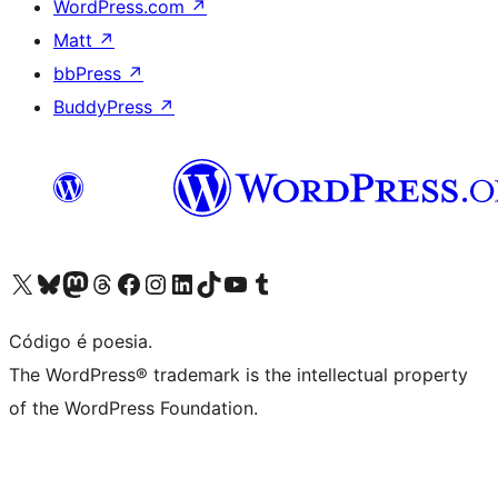
WordPress.com
↗
Matt
↗
bbPress
↗
BuddyPress
↗
Visite a nossa conta X (antigo Twitter)
Visit our Bluesky account
Visit our Mastodon account
Visit our Threads account
Visite a nossa página do Facebook
Visite a nossa conta no Instagram
Visite a nossa conta no LinkedIn
Visit our TikTok account
Visit our YouTube channel
Visit our Tumblr account
Código é poesia.
The WordPress® trademark is the intellectual property
of the WordPress Foundation.