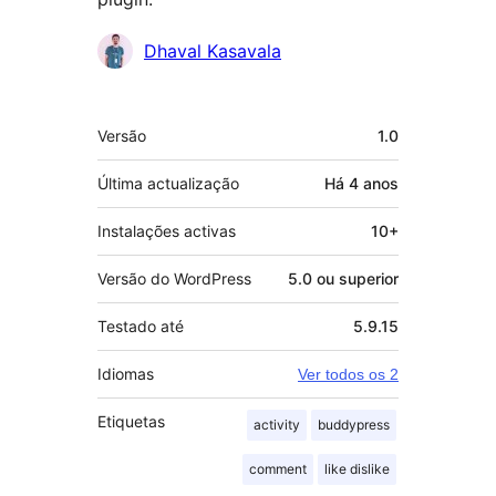
Contribuidores
Dhaval Kasavala
Metadados
Versão
1.0
Última actualização
Há
4 anos
Instalações activas
10+
Versão do WordPress
5.0 ou superior
Testado até
5.9.15
Idiomas
Ver todos os 2
Etiquetas
activity
buddypress
comment
like dislike