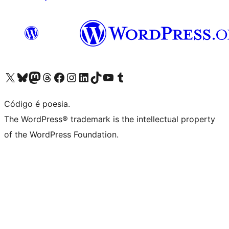
Visite a nossa conta X (antigo Twitter)
Visit our Bluesky account
Visit our Mastodon account
Visit our Threads account
Visite a nossa página do Facebook
Visite a nossa conta no Instagram
Visite a nossa conta no LinkedIn
Visit our TikTok account
Visit our YouTube channel
Visit our Tumblr account
Código é poesia.
The WordPress® trademark is the intellectual property
of the WordPress Foundation.