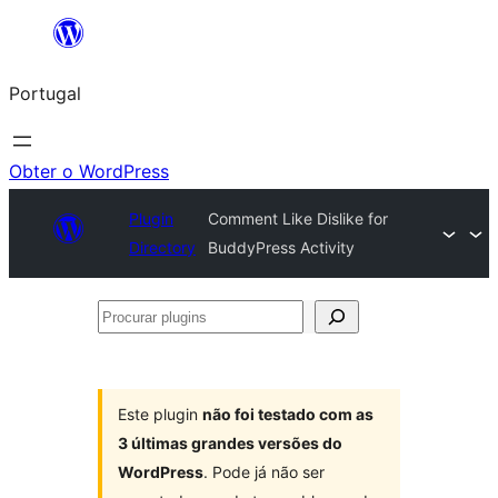
Saltar
para
Portugal
o
conteúdo
Obter o WordPress
Plugin
Comment Like Dislike for
Directory
BuddyPress Activity
Procurar
plugins
Este plugin
não foi testado com as
3 últimas grandes versões do
WordPress
. Pode já não ser