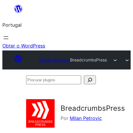
Saltar
para
Portugal
o
conteúdo
Obter o WordPress
Plugin Directory
BreadcrumbsPress
Procurar
plugins
BreadcrumbsPress
Por
Milan Petrovic