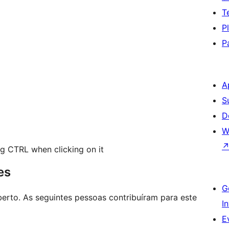
T
P
P
A
S
D
W
ng CTRL when clicking on it
es
G
erto. As seguintes pessoas contribuíram para este
I
E