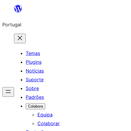
Saltar
para
Portugal
o
conteúdo
Temas
Plugins
Notícias
Suporte
Sobre
Padrões
Colabora
Equipa
Colaborar