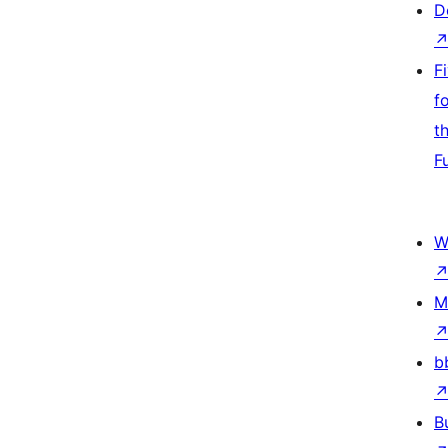
D
F
f
t
F
W
M
b
B