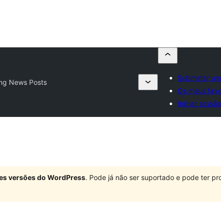
Submeter um 
ing News Posts
Os meus favo
Iniciar sessão
ndes versões do WordPress
. Pode já não ser suportado e pode ter 