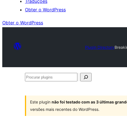
Traduções
Obter o WordPress
Obter o WordPress
Plugin Directory
Break
Procurar
plugins
Este plugin
não foi testado com as 3 últimas gra
versões mais recentes do WordPress.