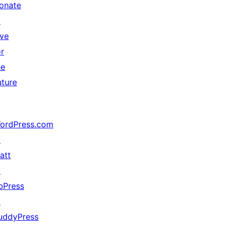
onate
↗
ive
or
he
uture
ordPress.com
↗
att
↗
bPress
↗
uddyPress