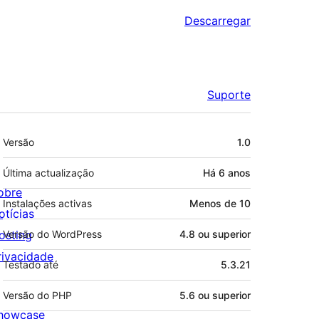
Descarregar
Suporte
Metadados
Versão
1.0
Última actualização
Há
6 anos
obre
Instalações activas
Menos de 10
otícias
osting
Versão do WordPress
4.8 ou superior
rivacidade
Testado até
5.3.21
Versão do PHP
5.6 ou superior
howcase