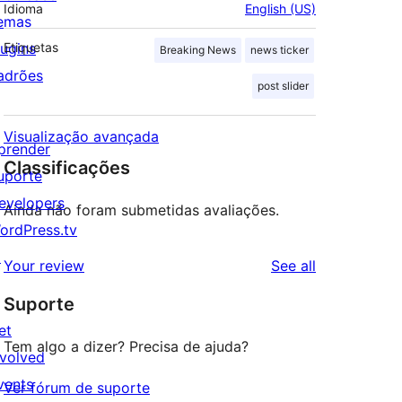
Idioma
English (US)
emas
lugins
Etiquetas
Breaking News
news ticker
adrões
post slider
Visualização avançada
prender
Classificações
uporte
evelopers
Ainda não foram submetidas avaliações.
ordPress.tv
↗
reviews
Your review
See all
Suporte
et
Tem algo a dizer? Precisa de ajuda?
nvolved
vents
Ver fórum de suporte