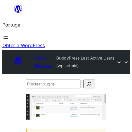
Saltar
para
Portugal
o
conteúdo
Obter o WordPress
Plugin
BuddyPress Last Active Users
Directory
(wp-admin)
Procurar
plugins