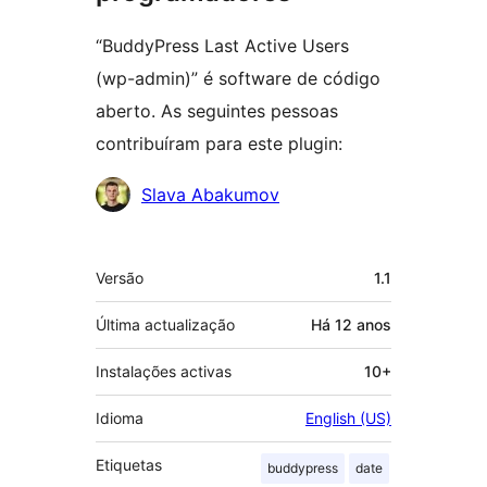
“BuddyPress Last Active Users
(wp-admin)” é software de código
aberto. As seguintes pessoas
contribuíram para este plugin:
Contribuidores
Slava Abakumov
Metadados
Versão
1.1
Última actualização
Há
12 anos
Instalações activas
10+
Idioma
English (US)
Etiquetas
buddypress
date