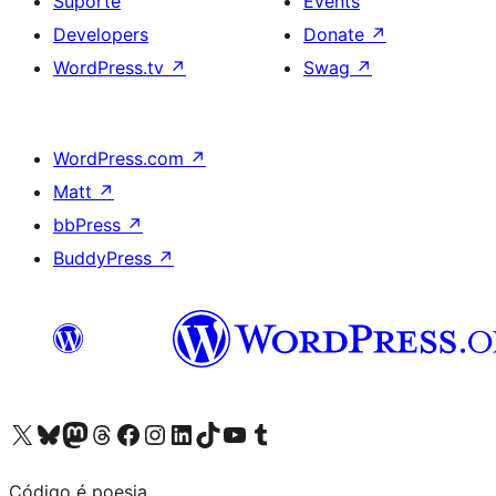
Suporte
Events
Developers
Donate
↗
WordPress.tv
↗
Swag
↗
WordPress.com
↗
Matt
↗
bbPress
↗
BuddyPress
↗
Visite a nossa conta X (antigo Twitter)
Visit our Bluesky account
Visit our Mastodon account
Visit our Threads account
Visite a nossa página do Facebook
Visite a nossa conta no Instagram
Visite a nossa conta no LinkedIn
Visit our TikTok account
Visit our YouTube channel
Visit our Tumblr account
Código é poesia.