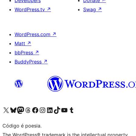
Developers
Donate
↗
WordPress.tv
↗
Swag
↗
WordPress.com
↗
Matt
↗
bbPress
↗
BuddyPress
↗
Visite a nossa conta X (antigo Twitter)
Visit our Bluesky account
Visit our Mastodon account
Visit our Threads account
Visite a nossa página do Facebook
Visite a nossa conta no Instagram
Visite a nossa conta no LinkedIn
Visit our TikTok account
Visit our YouTube channel
Visit our Tumblr account
Código é poesia.
The WordPress® trademark is the intellectual property