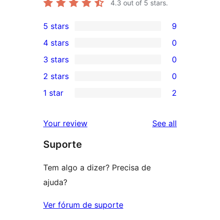
4.3
out of 5 stars.
5 stars
9
9
4 stars
0
5-
0
3 stars
0
star
4-
0
2 stars
0
reviews
star
3-
0
1 star
2
reviews
star
2-
2
reviews
star
1-
reviews
Your review
See all
reviews
star
Suporte
reviews
Tem algo a dizer? Precisa de
ajuda?
Ver fórum de suporte