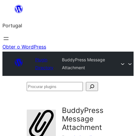
Saltar
para
Portugal
o
conteúdo
Obter o WordPress
Plugin
BuddyPress Message
Directory
Attachment
Procurar
plugins
BuddyPress
Message
Attachment