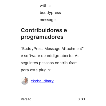
with a
buddypress
message.
Contribuidores e
programadores
“BuddyPress Message Attachment”
é software de código aberto. As
seguintes pessoas contribuíram
para este plugin:
Contribuidores
ckchaudhary
Metadados
Versão
3.0.1