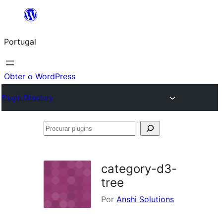
Saltar
para
Portugal
o
conteúdo
Obter o WordPress
Plugin Directory
Procurar
plugins
category-d3-
tree
Por
Anshi Solutions