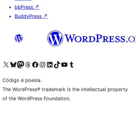
bbPress
↗
BuddyPress
↗
Visite a nossa conta X (antigo Twitter)
Visit our Bluesky account
Visit our Mastodon account
Visit our Threads account
Visite a nossa página do Facebook
Visite a nossa conta no Instagram
Visite a nossa conta no LinkedIn
Visit our TikTok account
Visit our YouTube channel
Visit our Tumblr account
Código é poesia.
The WordPress® trademark is the intellectual property
of the WordPress Foundation.