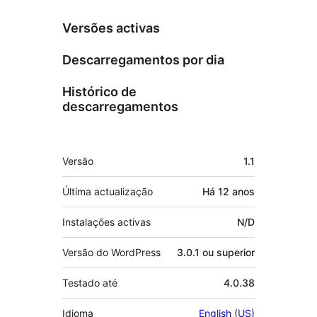
Versões activas
Descarregamentos por dia
Histórico de
descarregamentos
Metadados
Versão
1.1
Última actualização
Há
12 anos
Instalações activas
N/D
Versão do WordPress
3.0.1 ou superior
Testado até
4.0.38
Idioma
English (US)