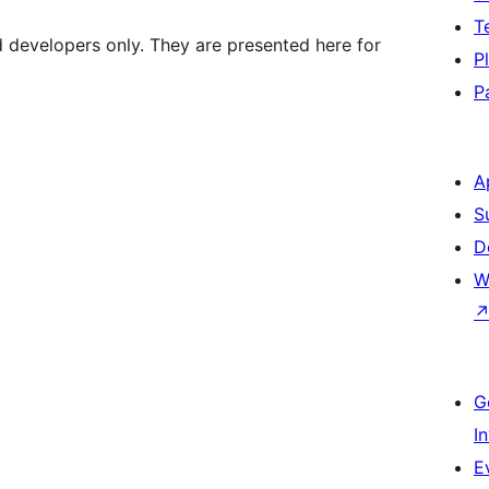
T
d developers only. They are presented here for
P
P
A
S
D
W
G
I
E