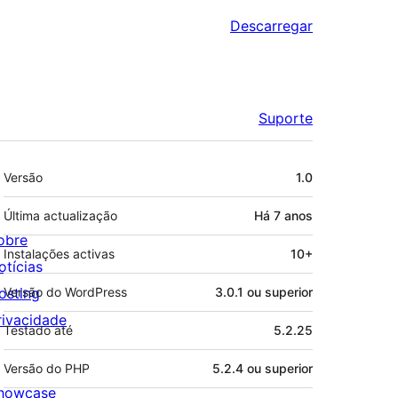
Descarregar
Suporte
Metadados
Versão
1.0
Última actualização
Há
7 anos
obre
Instalações activas
10+
otícias
osting
Versão do WordPress
3.0.1 ou superior
rivacidade
Testado até
5.2.25
Versão do PHP
5.2.4 ou superior
howcase