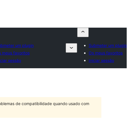
bmeter um plugin
Submeter um plugin
 meus favoritos
Os meus favoritos
iciar sessão
Iniciar sessão
problemas de compatibilidade quando usado com