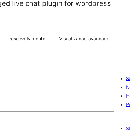
ed live chat plugin for wordpress
Desenvolvimento
Visualização avançada
S
N
H
P
S