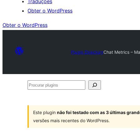
Traduções
Obter o WordPress
Obter o WordPress
Plugin Directory
Chat Metrics – Ma
Procurar
plugins
Este plugin
não foi testado com as 3 últimas gra
versões mais recentes do WordPress.