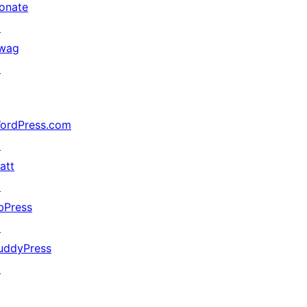
onate
↗
wag
↗
ordPress.com
↗
att
↗
bPress
↗
uddyPress
↗