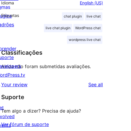
Idioma
English (US)
emas
lugins
Etiquetas
chat plugin
live chat
adrões
live chat plugin
WordPress chat
wordpress live chat
prender
Classificações
uporte
evelopers
Ainda não foram submetidas avaliações.
ordPress.tv
↗
reviews
Your review
See all
Suporte
et
Tem algo a dizer? Precisa de ajuda?
nvolved
Ver fórum de suporte
vents