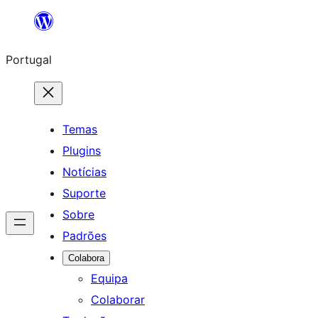
Saltar
para
Portugal
o
conteúdo
Temas
Plugins
Notícias
Suporte
Sobre
Padrões
Colabora
Equipa
Colaborar