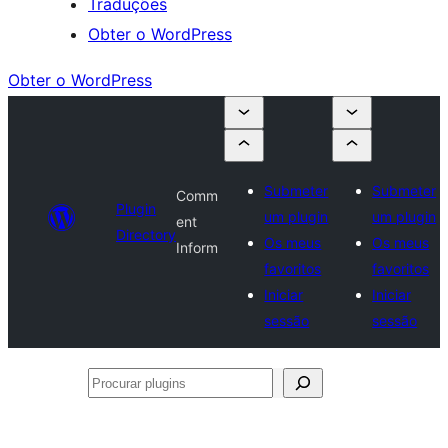
Traduções
Obter o WordPress
Obter o WordPress
Submeter
Submeter
Comm
Plugin
um plugin
um plugin
ent
Directory
Os meus
Os meus
Inform
favoritos
favoritos
Iniciar
Iniciar
sessão
sessão
Procurar
plugins