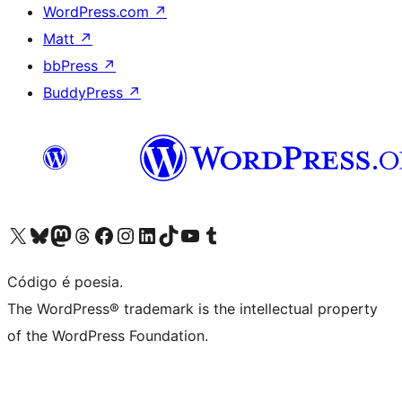
WordPress.com
↗
Matt
↗
bbPress
↗
BuddyPress
↗
Visite a nossa conta X (antigo Twitter)
Visit our Bluesky account
Visit our Mastodon account
Visit our Threads account
Visite a nossa página do Facebook
Visite a nossa conta no Instagram
Visite a nossa conta no LinkedIn
Visit our TikTok account
Visit our YouTube channel
Visit our Tumblr account
Código é poesia.
The WordPress® trademark is the intellectual property
of the WordPress Foundation.