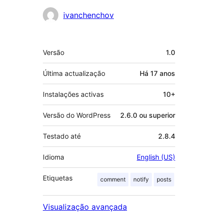
Contribuidores
ivanchenchov
Metadados
Versão
1.0
Última actualização
Há
17 anos
Instalações activas
10+
Versão do WordPress
2.6.0 ou superior
Testado até
2.8.4
Idioma
English (US)
Etiquetas
comment
notify
posts
Visualização avançada