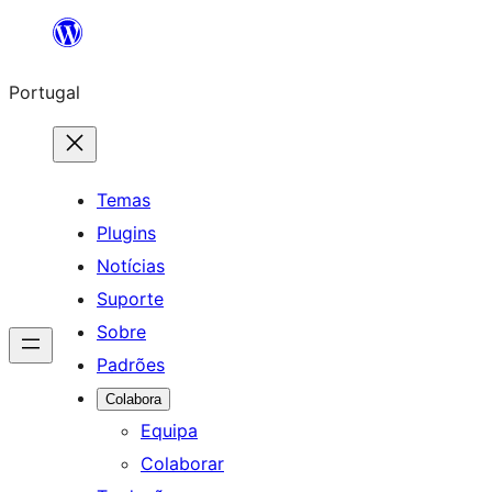
Saltar
para
Portugal
o
conteúdo
Temas
Plugins
Notícias
Suporte
Sobre
Padrões
Colabora
Equipa
Colaborar