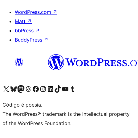
WordPress.com
↗
Matt
↗
bbPress
↗
BuddyPress
↗
Visite a nossa conta X (antigo Twitter)
Visit our Bluesky account
Visit our Mastodon account
Visit our Threads account
Visite a nossa página do Facebook
Visite a nossa conta no Instagram
Visite a nossa conta no LinkedIn
Visit our TikTok account
Visit our YouTube channel
Visit our Tumblr account
Código é poesia.
The WordPress® trademark is the intellectual property
of the WordPress Foundation.