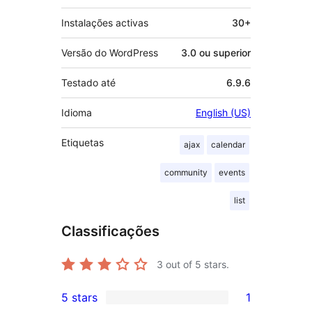
Instalações activas
30+
Versão do WordPress
3.0 ou superior
Testado até
6.9.6
Idioma
English (US)
Etiquetas
ajax
calendar
community
events
list
Classificações
3
out of 5 stars.
5 stars
1
1