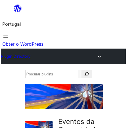
Saltar
para
Portugal
o
conteúdo
Obter o WordPress
Plugin Directory
Procurar
plugins
Eventos da