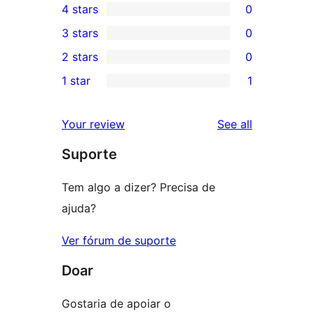
4 stars
0
5-
0
3 stars
0
star
4-
0
2 stars
0
review
star
3-
0
1 star
1
reviews
star
2-
1
reviews
star
1-
reviews
Your review
See all
reviews
star
Suporte
review
Tem algo a dizer? Precisa de
ajuda?
Ver fórum de suporte
Doar
Gostaria de apoiar o