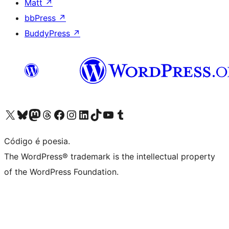
Matt
↗
bbPress
↗
BuddyPress
↗
Visite a nossa conta X (antigo Twitter)
Visit our Bluesky account
Visit our Mastodon account
Visit our Threads account
Visite a nossa página do Facebook
Visite a nossa conta no Instagram
Visite a nossa conta no LinkedIn
Visit our TikTok account
Visit our YouTube channel
Visit our Tumblr account
Código é poesia.
The WordPress® trademark is the intellectual property
of the WordPress Foundation.