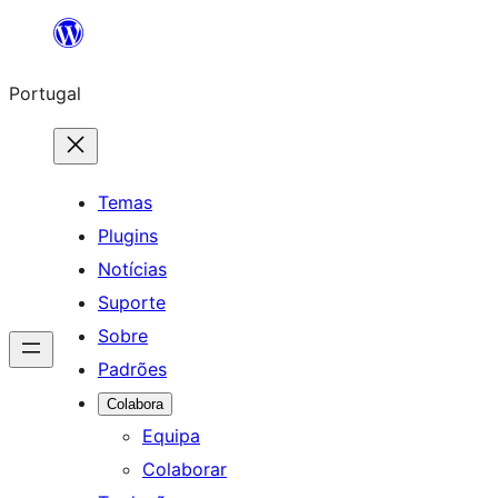
Saltar
para
Portugal
o
conteúdo
Temas
Plugins
Notícias
Suporte
Sobre
Padrões
Colabora
Equipa
Colaborar