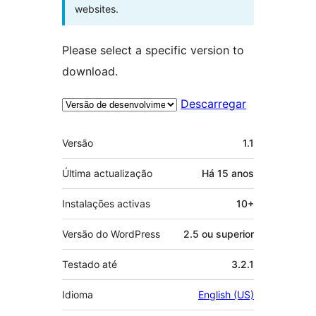
websites.
Please select a specific version to
download.
Descarregar
Metadados
Versão
1.1
Última actualização
Há
15 anos
Instalações activas
10+
Versão do WordPress
2.5 ou superior
Testado até
3.2.1
Idioma
English (US)