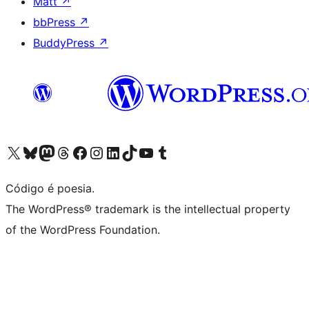
Matt
↗
bbPress
↗
BuddyPress
↗
Visite a nossa conta X (antigo Twitter)
Visit our Bluesky account
Visit our Mastodon account
Visit our Threads account
Visite a nossa página do Facebook
Visite a nossa conta no Instagram
Visite a nossa conta no LinkedIn
Visit our TikTok account
Visit our YouTube channel
Visit our Tumblr account
Código é poesia.
The WordPress® trademark is the intellectual property
of the WordPress Foundation.