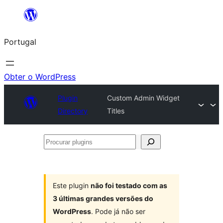
Saltar
para
Portugal
o
conteúdo
Obter o WordPress
Plugin
Custom Admin Widget
Directory
Titles
Procurar
plugins
Este plugin
não foi testado com as
3 últimas grandes versões do
WordPress
. Pode já não ser