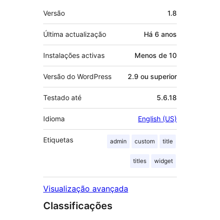
Metadados
Versão
1.8
Última actualização
Há
6 anos
Instalações activas
Menos de 10
Versão do WordPress
2.9 ou superior
Testado até
5.6.18
Idioma
English (US)
Etiquetas
admin
custom
title
titles
widget
Visualização avançada
Classificações