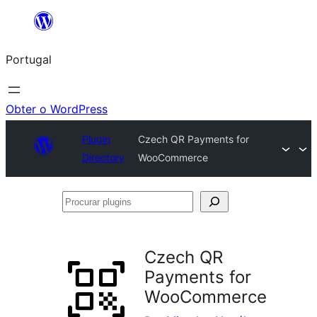
Saltar
para
Portugal
o
conteúdo
Obter o WordPress
Plugin
Czech QR Payments for
Directory
WooCommerce
Procurar
plugins
Czech QR
Payments for
WooCommerce