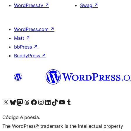
WordPress.tv
↗
Swag
↗
WordPress.com
↗
Matt
↗
bbPress
↗
BuddyPress
↗
Visite a nossa conta X (antigo Twitter)
Visit our Bluesky account
Visit our Mastodon account
Visit our Threads account
Visite a nossa página do Facebook
Visite a nossa conta no Instagram
Visite a nossa conta no LinkedIn
Visit our TikTok account
Visit our YouTube channel
Visit our Tumblr account
Código é poesia.
The WordPress® trademark is the intellectual property