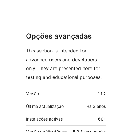
Opções avançadas
This section is intended for
advanced users and developers
only. They are presented here for
testing and educational purposes.
Metadados
Versão
1.1.2
Última actualização
Há
3 anos
Instalações activas
60+
Versão do WordPress
5.2.3 ou superior