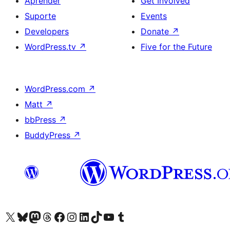
Aprender
Get Involved
Suporte
Events
Developers
Donate
↗
WordPress.tv
↗
Five for the Future
WordPress.com
↗
Matt
↗
bbPress
↗
BuddyPress
↗
Visite a nossa conta X (antigo Twitter)
Visit our Bluesky account
Visit our Mastodon account
Visit our Threads account
Visite a nossa página do Facebook
Visite a nossa conta no Instagram
Visite a nossa conta no LinkedIn
Visit our TikTok account
Visit our YouTube channel
Visit our Tumblr account