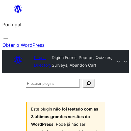
Saltar
para
Portugal
o
conteúdo
Obter o WordPress
Plugin
Digioh Forms, Popups, Quizzes,
Directory
Surveys, Abandon Cart
Procurar
plugins
Este plugin
não foi testado com as
3 últimas grandes versões do
WordPress
. Pode já não ser