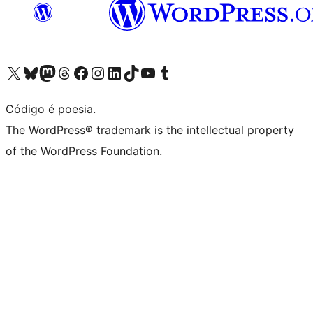
Visite a nossa conta X (antigo Twitter)
Visit our Bluesky account
Visit our Mastodon account
Visit our Threads account
Visite a nossa página do Facebook
Visite a nossa conta no Instagram
Visite a nossa conta no LinkedIn
Visit our TikTok account
Visit our YouTube channel
Visit our Tumblr account
Código é poesia.
The WordPress® trademark is the intellectual property
of the WordPress Foundation.