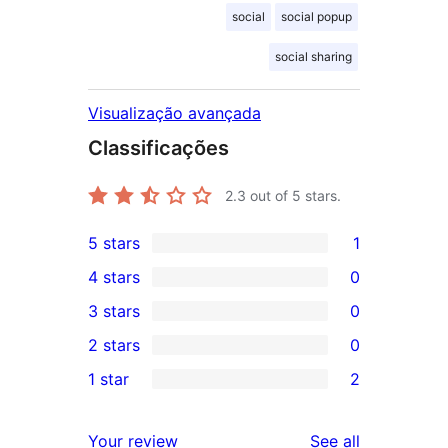
social
social popup
social sharing
Visualização avançada
Classificações
2.3
out of 5 stars.
5 stars
1
1
4 stars
0
5-
0
3 stars
0
star
4-
0
2 stars
0
review
star
3-
0
1 star
2
reviews
star
2-
2
reviews
star
1-
reviews
Your review
See all