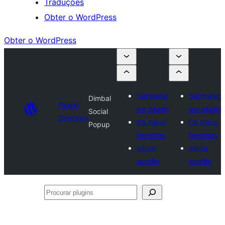
Traduções
Obter o WordPress
Obter o WordPress
Submeter
Submeter
Dimbal
Plugin
um plugin
um plugin
Social
Directory
Os meus
Os meus
Popup
favoritos
favoritos
Iniciar
Iniciar
sessão
sessão
Procurar
plugins