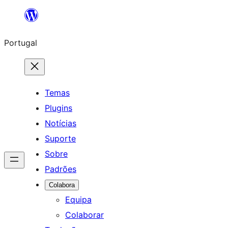
Saltar
para
Portugal
o
conteúdo
Temas
Plugins
Notícias
Suporte
Sobre
Padrões
Colabora
Equipa
Colaborar