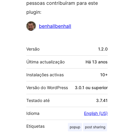
pessoas contribuíram para este
plugin:
Contribuidores
benhallbenhall
Metadados
Versão
1.2.0
Última actualização
Há
13 anos
Instalações activas
10+
Versão do WordPress
3.0.1 ou superior
Testado até
3.7.41
Idioma
English (US)
Etiquetas
popup
post sharing