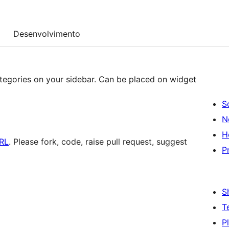
Desenvolvimento
ategories on your sidebar. Can be placed on widget
S
N
H
RL
. Please fork, code, raise pull request, suggest
P
S
T
P