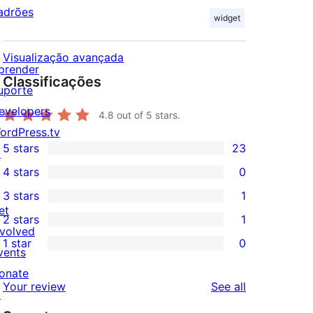
adrões
widget
Visualização avançada
prender
Classificações
uporte
evelopers
4.8
out of 5 stars.
ordPress.tv
5 stars
23
↗
23
4 stars
0
5-
0
3 stars
1
star
4-
1
et
2 stars
1
reviews
star
3-
1
nvolved
1 star
0
reviews
star
2-
vents
0
review
star
onate
1-
reviews
Your review
See all
review
↗
star