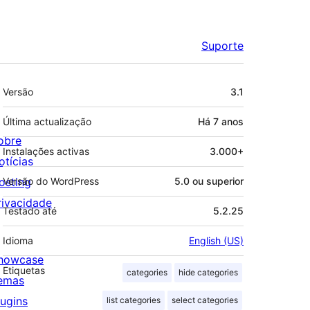
Suporte
Metadados
Versão
3.1
Última actualização
Há
7 anos
obre
Instalações activas
3.000+
otícias
osting
Versão do WordPress
5.0 ou superior
rivacidade
Testado até
5.2.25
Idioma
English (US)
howcase
Etiquetas
categories
hide categories
emas
lugins
list categories
select categories