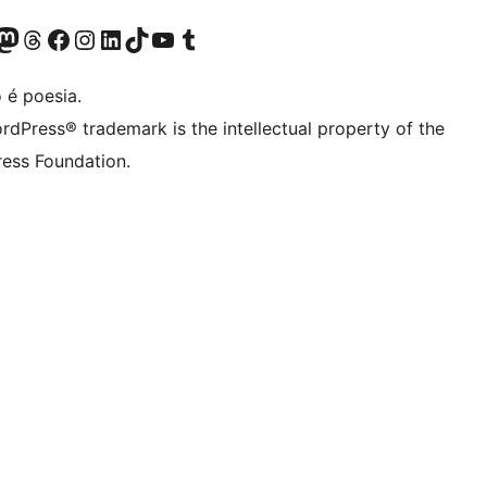
(antigo Twitter)
r Bluesky account
sit our Mastodon account
Visit our Threads account
Visite a nossa página do Facebook
Visite a nossa conta no Instagram
Visite a nossa conta no LinkedIn
Visit our TikTok account
Visit our YouTube channel
Visit our Tumblr account
 é poesia.
rdPress® trademark is the intellectual property of the
ess Foundation.