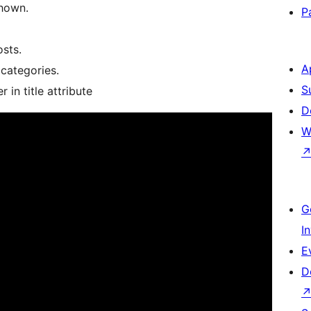
shown.
P
sts.
A
 categories.
S
in title attribute
D
W
G
I
E
D