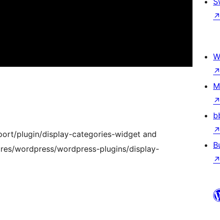
S
W
M
b
ort/plugin/display-categories-widget and
B
es/wordpress/wordpress-plugins/display-