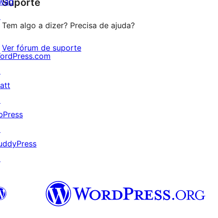
wag
Suporte
reviews
↗
Tem algo a dizer? Precisa de ajuda?
Ver fórum de suporte
ordPress.com
↗
att
↗
bPress
↗
uddyPress
↗