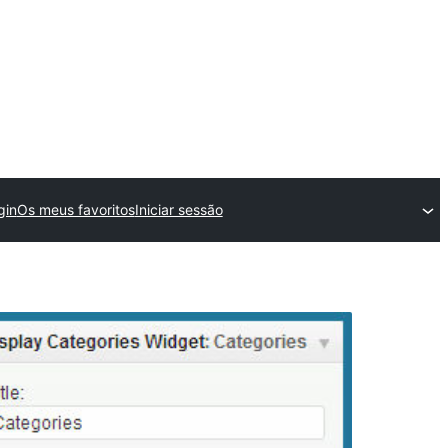
gin
Os meus favoritos
Iniciar sessão