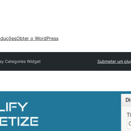
aduções
Obter o WordPress
lay Categories Widget
Submeter um plu