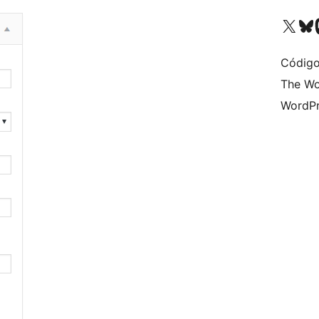
Visite a nossa conta X 
Visit ou
Vi
Código
The Wo
WordPr