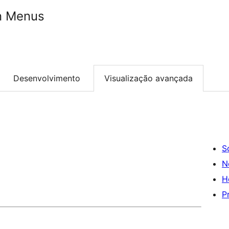
n Menus
Desenvolvimento
Visualização avançada
S
N
H
P