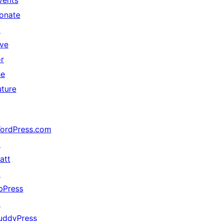
vents
onate
↗
ive
or
he
uture
ordPress.com
↗
att
↗
bPress
↗
uddyPress