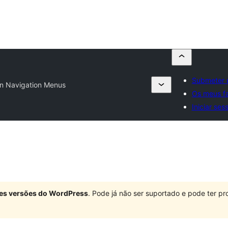
Submeter 
n Navigation Menus
Os meus fa
Iniciar ses
ndes versões do WordPress
. Pode já não ser suportado e pode ter 