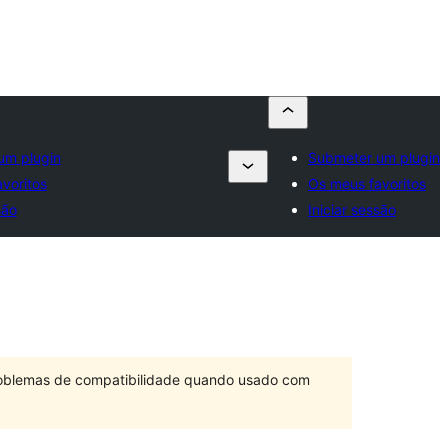
um plugin
Submeter um plugin
voritos
Os meus favoritos
são
Iniciar sessão
problemas de compatibilidade quando usado com