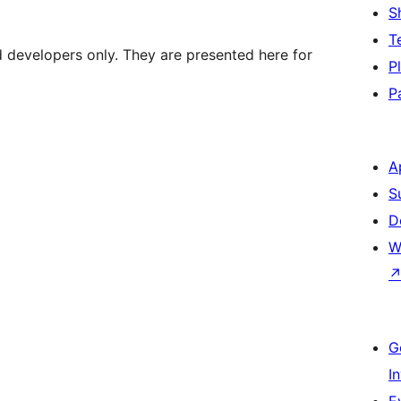
S
T
d developers only. They are presented here for
P
P
A
S
D
W
G
I