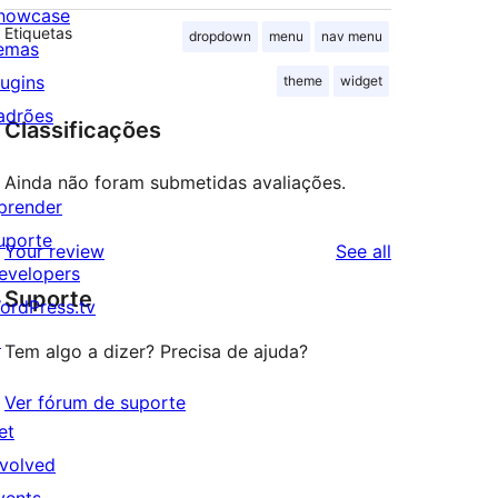
howcase
Etiquetas
dropdown
menu
nav menu
emas
lugins
theme
widget
adrões
Classificações
Ainda não foram submetidas avaliações.
prender
uporte
reviews
Your review
See all
evelopers
Suporte
ordPress.tv
↗
Tem algo a dizer? Precisa de ajuda?
Ver fórum de suporte
et
nvolved