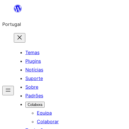
Saltar
para
Portugal
o
conteúdo
Temas
Plugins
Notícias
Suporte
Sobre
Padrões
Colabora
Equipa
Colaborar