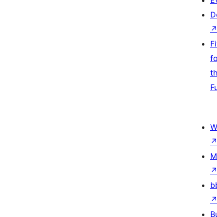
E
D
F
f
t
F
W
M
b
B