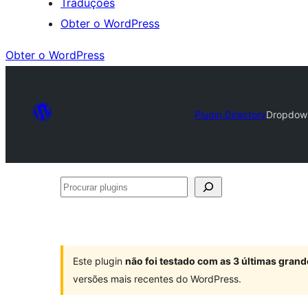
Traduções
Obter o WordPress
Obter o WordPress
Plugin Directory
Dropdow
Procurar
plugins
Este plugin
não foi testado com as 3 últimas gra
versões mais recentes do WordPress.