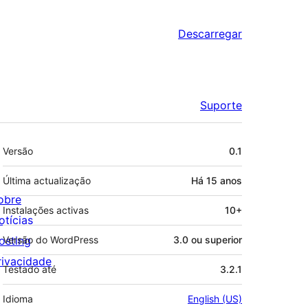
Descarregar
Suporte
Metadados
Versão
0.1
Última actualização
Há
15 anos
obre
Instalações activas
10+
otícias
osting
Versão do WordPress
3.0 ou superior
rivacidade
Testado até
3.2.1
Idioma
English (US)