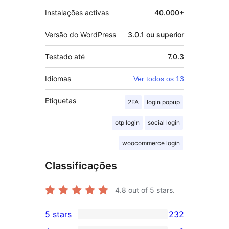
Instalações activas
40.000+
Versão do WordPress
3.0.1 ou superior
Testado até
7.0.3
Idiomas
Ver todos os 13
Etiquetas
2FA
login popup
otp login
social login
woocommerce login
Classificações
4.8
out of 5 stars.
5 stars
232
232