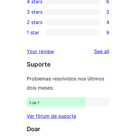
4 stars
6
5-
6
3 stars
3
star
4-
3
2 stars
4
reviews
star
3-
4
1 star
9
reviews
star
2-
9
reviews
star
1-
reviews
Your review
See all
reviews
star
Suporte
reviews
Problemas resolvidos nos últimos
dois meses:
5 de 7
Ver fórum de suporte
Doar