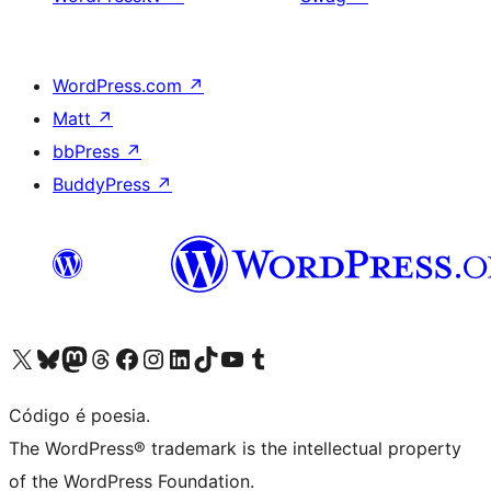
WordPress.com
↗
Matt
↗
bbPress
↗
BuddyPress
↗
Visite a nossa conta X (antigo Twitter)
Visit our Bluesky account
Visit our Mastodon account
Visit our Threads account
Visite a nossa página do Facebook
Visite a nossa conta no Instagram
Visite a nossa conta no LinkedIn
Visit our TikTok account
Visit our YouTube channel
Visit our Tumblr account
Código é poesia.
The WordPress® trademark is the intellectual property
of the WordPress Foundation.