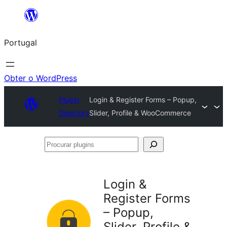
Saltar
para
Portugal
o
conteúdo
Obter o WordPress
Plugin
Login & Register Forms – Popup,
Directory
Slider, Profile & WooCommerce
Procurar
plugins
Login &
Register Forms
– Popup,
Slider, Profile &