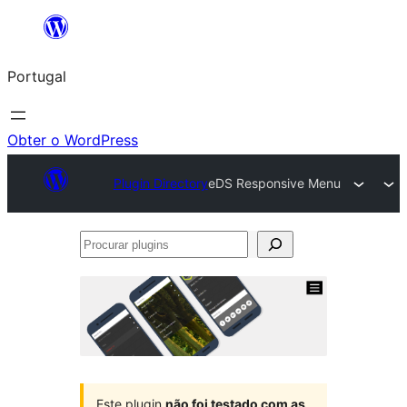
Saltar
para
Portugal
o
conteúdo
Obter o WordPress
Plugin Directory
eDS Responsive Menu
Procurar
plugins
Este plugin
não foi testado com as