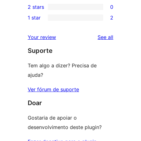
1
2 stars
0
reviews
star
3-
0
1 star
2
reviews
star
2-
2
review
star
1-
reviews
Your review
See all
reviews
star
Suporte
reviews
Tem algo a dizer? Precisa de
ajuda?
Ver fórum de suporte
Doar
Gostaria de apoiar o
desenvolvimento deste plugin?