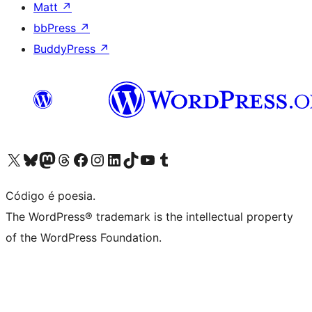
Matt
↗
bbPress
↗
BuddyPress
↗
Visite a nossa conta X (antigo Twitter)
Visit our Bluesky account
Visit our Mastodon account
Visit our Threads account
Visite a nossa página do Facebook
Visite a nossa conta no Instagram
Visite a nossa conta no LinkedIn
Visit our TikTok account
Visit our YouTube channel
Visit our Tumblr account
Código é poesia.
The WordPress® trademark is the intellectual property
of the WordPress Foundation.