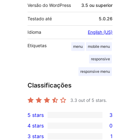
Versão do WordPress
3.5 ou superior
Testado até
5.0.26
Idioma
English (US)
Etiquetas
menu
mobile menu
responsive
responsive menu
Classificações
3.3
out of 5 stars.
5 stars
3
3
4 stars
0
5-
0
3 stars
1
star
4-