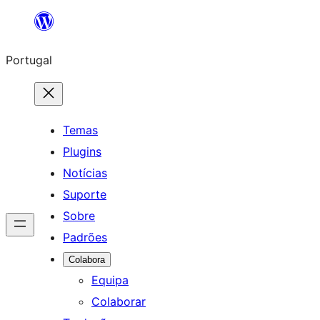
Saltar
para
Portugal
o
conteúdo
Temas
Plugins
Notícias
Suporte
Sobre
Padrões
Colabora
Equipa
Colaborar