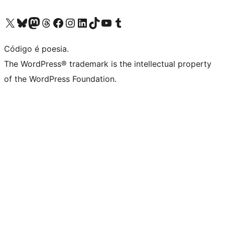
Visite a nossa conta X (antigo Twitter)
Visit our Bluesky account
Visit our Mastodon account
Visit our Threads account
Visite a nossa página do Facebook
Visite a nossa conta no Instagram
Visite a nossa conta no LinkedIn
Visit our TikTok account
Visit our YouTube channel
Visit our Tumblr account
Código é poesia.
The WordPress® trademark is the intellectual property
of the WordPress Foundation.