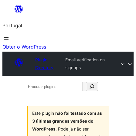
Saltar
para
Portugal
o
conteúdo
Obter o WordPress
Plugin
Email verification on
Directory
signups
Procurar
plugins
Este plugin
não foi testado com as
3 últimas grandes versões do
WordPress
. Pode já não ser