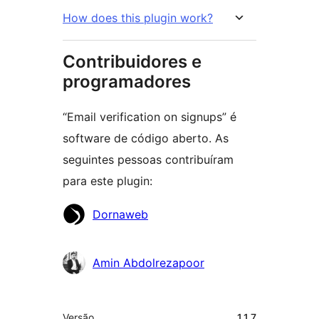
How does this plugin work?
Contribuidores e
programadores
“Email verification on signups” é
software de código aberto. As
seguintes pessoas contribuíram
para este plugin:
Contribuidores
Dornaweb
Amin Abdolrezapoor
Metadados
Versão
1.1.7