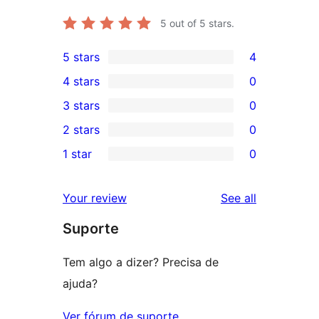
5
out of 5 stars.
5 stars
4
4
4 stars
0
5-
0
3 stars
0
star
4-
0
2 stars
0
reviews
star
3-
0
1 star
0
reviews
star
2-
0
reviews
star
1-
reviews
Your review
See all
reviews
star
Suporte
reviews
Tem algo a dizer? Precisa de
ajuda?
Ver fórum de suporte