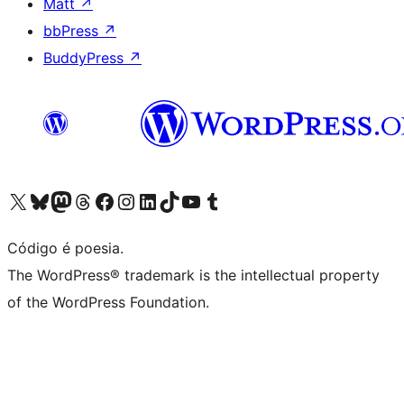
Matt
↗
bbPress
↗
BuddyPress
↗
Visite a nossa conta X (antigo Twitter)
Visit our Bluesky account
Visit our Mastodon account
Visit our Threads account
Visite a nossa página do Facebook
Visite a nossa conta no Instagram
Visite a nossa conta no LinkedIn
Visit our TikTok account
Visit our YouTube channel
Visit our Tumblr account
Código é poesia.
The WordPress® trademark is the intellectual property
of the WordPress Foundation.