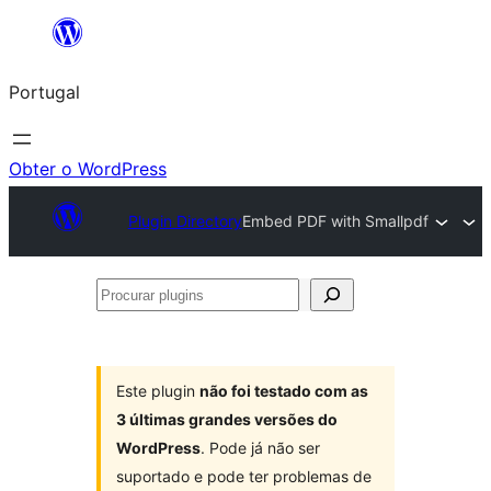
Saltar
para
Portugal
o
conteúdo
Obter o WordPress
Plugin Directory
Embed PDF with Smallpdf
Procurar
plugins
Este plugin
não foi testado com as
3 últimas grandes versões do
WordPress
. Pode já não ser
suportado e pode ter problemas de