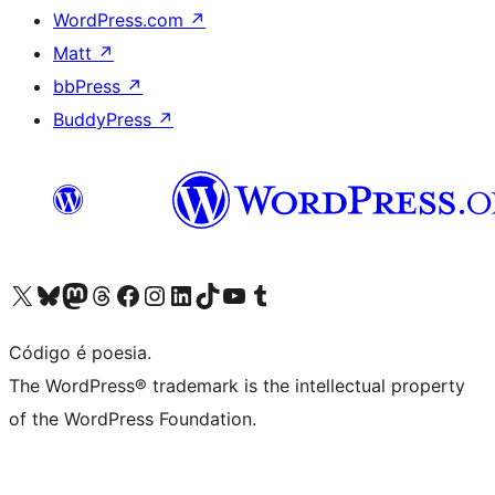
WordPress.com
↗
Matt
↗
bbPress
↗
BuddyPress
↗
Visite a nossa conta X (antigo Twitter)
Visit our Bluesky account
Visit our Mastodon account
Visit our Threads account
Visite a nossa página do Facebook
Visite a nossa conta no Instagram
Visite a nossa conta no LinkedIn
Visit our TikTok account
Visit our YouTube channel
Visit our Tumblr account
Código é poesia.
The WordPress® trademark is the intellectual property
of the WordPress Foundation.