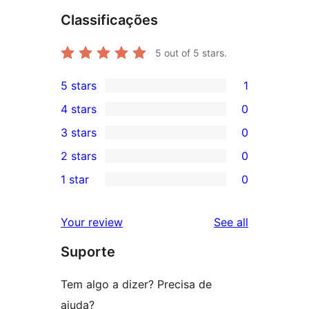
Classificações
5
out of 5 stars.
5 stars
1
1
4 stars
0
5-
0
3 stars
0
star
4-
0
2 stars
0
review
star
3-
0
1 star
0
reviews
star
2-
0
reviews
star
1-
reviews
Your review
See all
reviews
star
Suporte
reviews
Tem algo a dizer? Precisa de
ajuda?