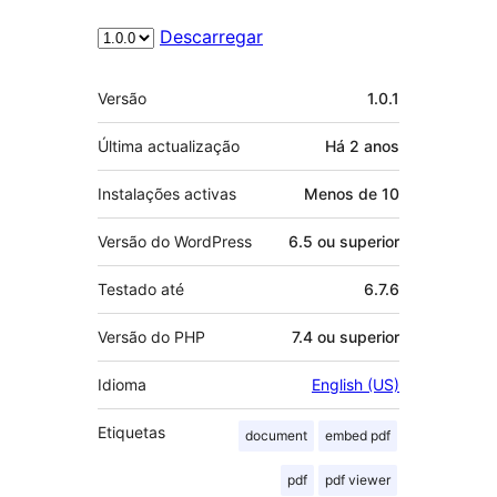
Descarregar
Metadados
Versão
1.0.1
Última actualização
Há
2 anos
Instalações activas
Menos de 10
Versão do WordPress
6.5 ou superior
Testado até
6.7.6
Versão do PHP
7.4 ou superior
Idioma
English (US)
Etiquetas
document
embed pdf
pdf
pdf viewer