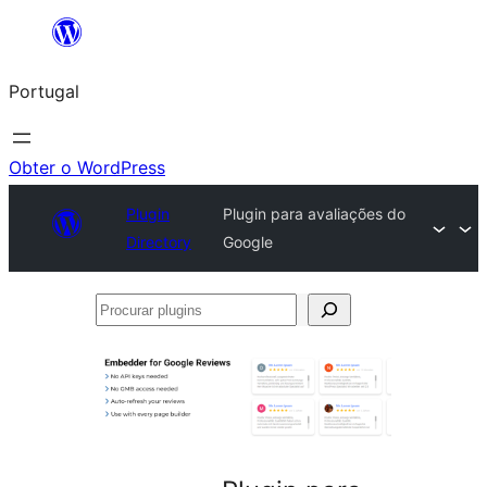
Saltar
para
Portugal
o
conteúdo
Obter o WordPress
Plugin
Plugin para avaliações do
Directory
Google
Procurar
plugins