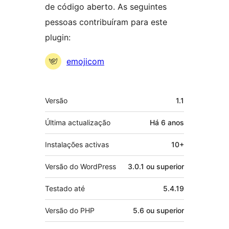
de código aberto. As seguintes
pessoas contribuíram para este
plugin:
Contribuidores
emojicom
Metadados
Versão
1.1
Última actualização
Há
6 anos
Instalações activas
10+
Versão do WordPress
3.0.1 ou superior
Testado até
5.4.19
Versão do PHP
5.6 ou superior