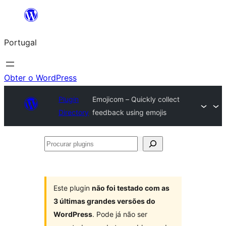
Saltar
para
Portugal
o
conteúdo
Obter o WordPress
Plugin
Emojicom – Quickly collect
Directory
feedback using emojis
Procurar
plugins
Este plugin
não foi testado com as
3 últimas grandes versões do
WordPress
. Pode já não ser