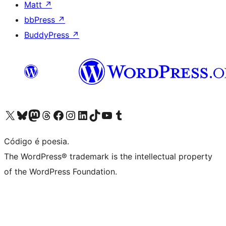
Matt
↗
bbPress
↗
BuddyPress
↗
Visite a nossa conta X (antigo Twitter)
Visit our Bluesky account
Visit our Mastodon account
Visit our Threads account
Visite a nossa página do Facebook
Visite a nossa conta no Instagram
Visite a nossa conta no LinkedIn
Visit our TikTok account
Visit our YouTube channel
Visit our Tumblr account
Código é poesia.
The WordPress® trademark is the intellectual property
of the WordPress Foundation.