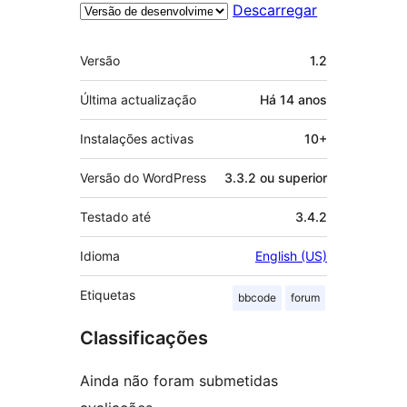
Descarregar
Metadados
Versão
1.2
Última actualização
Há
14 anos
Instalações activas
10+
Versão do WordPress
3.3.2 ou superior
Testado até
3.4.2
Idioma
English (US)
Etiquetas
bbcode
forum
Classificações
Ainda não foram submetidas