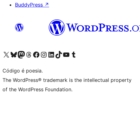
BuddyPress
↗
Visite a nossa conta X (antigo Twitter)
Visit our Bluesky account
Visit our Mastodon account
Visit our Threads account
Visite a nossa página do Facebook
Visite a nossa conta no Instagram
Visite a nossa conta no LinkedIn
Visit our TikTok account
Visit our YouTube channel
Visit our Tumblr account
Código é poesia.
The WordPress® trademark is the intellectual property
of the WordPress Foundation.