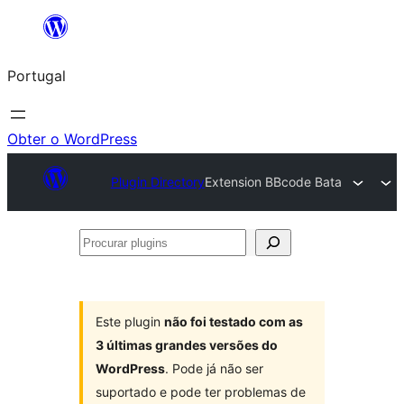
Saltar
para
Portugal
o
conteúdo
Obter o WordPress
Plugin Directory
Extension BBcode Bata
Procurar
plugins
Este plugin
não foi testado com as
3 últimas grandes versões do
WordPress
. Pode já não ser
suportado e pode ter problemas de