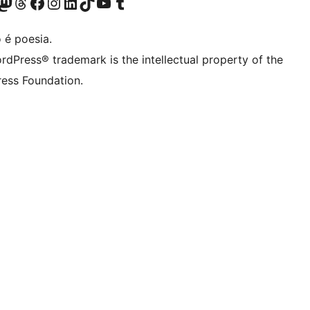
(antigo Twitter)
r Bluesky account
sit our Mastodon account
Visit our Threads account
Visite a nossa página do Facebook
Visite a nossa conta no Instagram
Visite a nossa conta no LinkedIn
Visit our TikTok account
Visit our YouTube channel
Visit our Tumblr account
 é poesia.
rdPress® trademark is the intellectual property of the
ess Foundation.