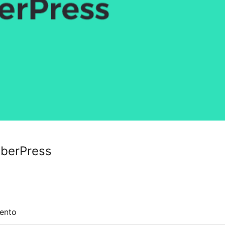
mberPress
ento