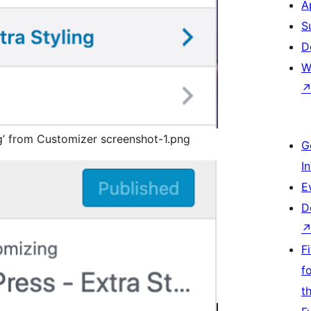
A
S
D
W
g’ from Customizer screenshot-1.png
G
I
E
D
F
f
t