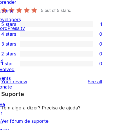
prender
uporte
5
out of 5 stars.
evelopers
5 stars
1
1
ordPress.tv
4 stars
0
5-
↗
0
3 stars
0
star
4-
0
2 stars
0
review
star
3-
0
et
1 star
0
reviews
star
2-
0
nvolved
reviews
star
1-
vents
reviews
Your review
See all
reviews
star
onate
Suporte
reviews
↗
ive
Tem algo a dizer? Precisa de ajuda?
or
Ver fórum de suporte
he