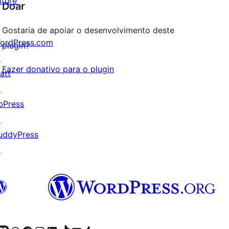
uture
Doar
Gostaria de apoiar o desenvolvimento deste
ordPress.com
plugin?
↗
Fazer donativo para o plugin
att
↗
bPress
↗
uddyPress
↗