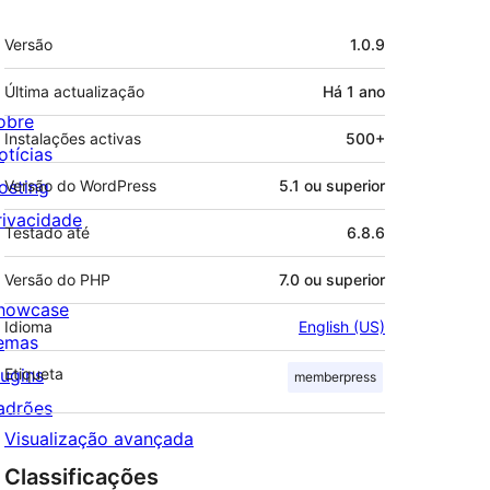
Metadados
Versão
1.0.9
Última actualização
Há
1 ano
obre
Instalações activas
500+
otícias
osting
Versão do WordPress
5.1 ou superior
rivacidade
Testado até
6.8.6
Versão do PHP
7.0 ou superior
howcase
Idioma
English (US)
emas
lugins
Etiqueta
memberpress
adrões
Visualização avançada
Classificações