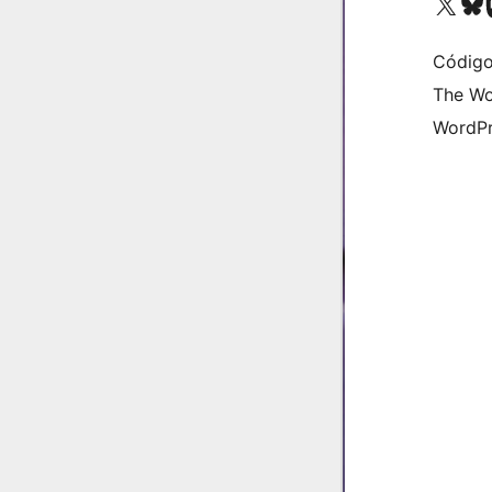
Visite a nossa conta X 
Visit ou
Vi
Código
The Wo
WordPr