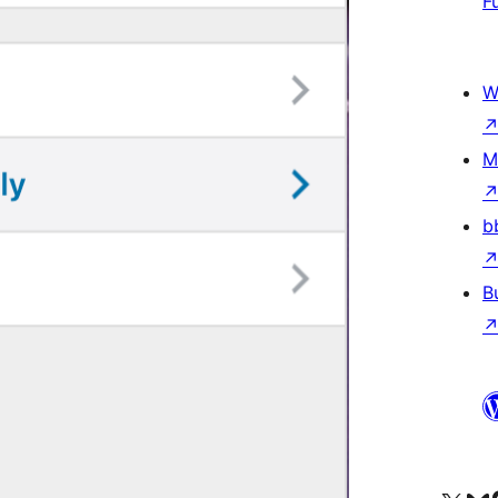
F
W
M
b
B