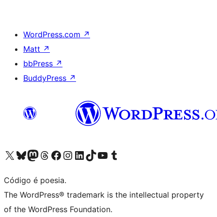
WordPress.com
↗
Matt
↗
bbPress
↗
BuddyPress
↗
Visite a nossa conta X (antigo Twitter)
Visit our Bluesky account
Visit our Mastodon account
Visit our Threads account
Visite a nossa página do Facebook
Visite a nossa conta no Instagram
Visite a nossa conta no LinkedIn
Visit our TikTok account
Visit our YouTube channel
Visit our Tumblr account
Código é poesia.
The WordPress® trademark is the intellectual property
of the WordPress Foundation.