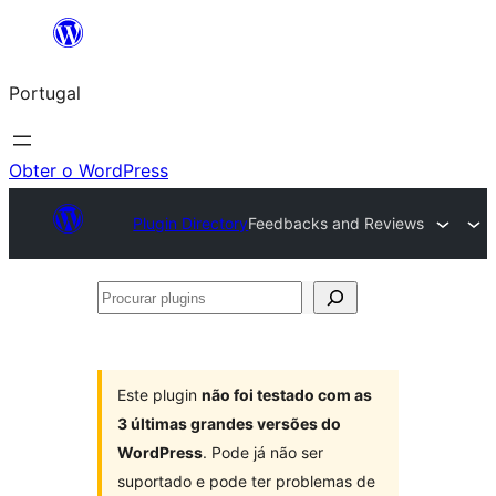
Saltar
para
Portugal
o
conteúdo
Obter o WordPress
Plugin Directory
Feedbacks and Reviews
Procurar
plugins
Este plugin
não foi testado com as
3 últimas grandes versões do
WordPress
. Pode já não ser
suportado e pode ter problemas de