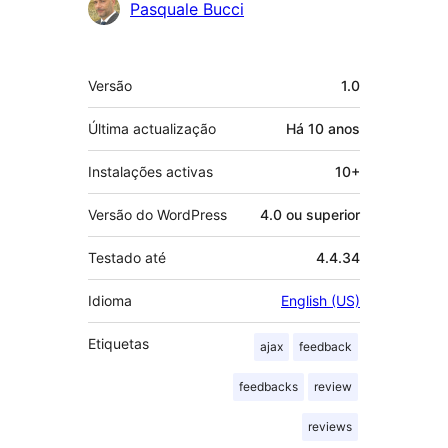
Contribuidores
Pasquale Bucci
Metadados
Versão
1.0
Última actualização
Há
10 anos
Instalações activas
10+
Versão do WordPress
4.0 ou superior
Testado até
4.4.34
Idioma
English (US)
Etiquetas
ajax
feedback
feedbacks
review
reviews