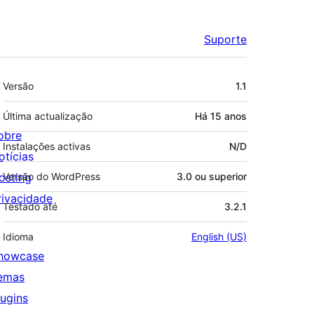
Suporte
Metadados
Versão
1.1
Última actualização
Há
15 anos
obre
Instalações activas
N/D
otícias
osting
Versão do WordPress
3.0 ou superior
rivacidade
Testado até
3.2.1
Idioma
English (US)
howcase
emas
lugins