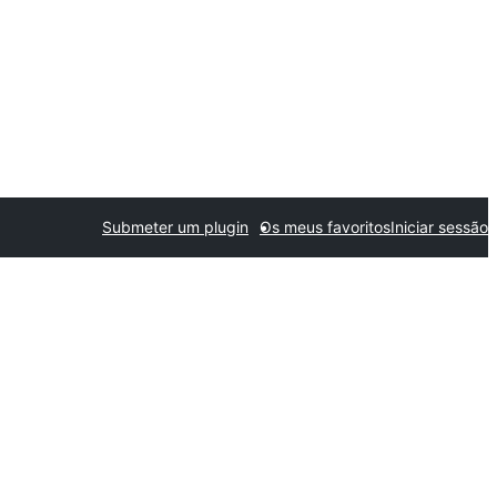
Submeter um plugin
Os meus favoritos
Iniciar sessão