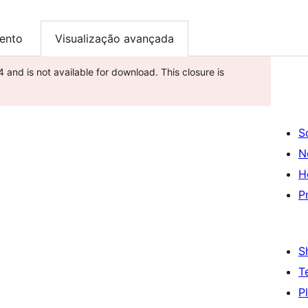
ento
Visualização avançada
and is not available for download. This closure is
S
N
H
P
S
T
P