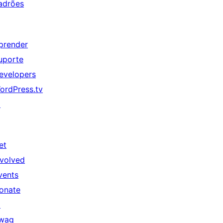
adrões
prender
uporte
evelopers
ordPress.tv
↗
et
nvolved
vents
onate
↗
wag