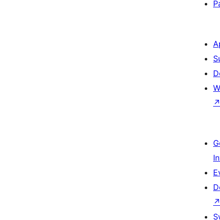
P
A
S
D
W
G
I
E
D
S