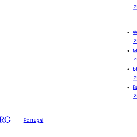
W
M
b
B
Portugal