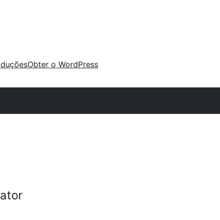
aduções
Obter o WordPress
tator