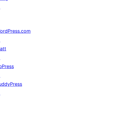
↗
ordPress.com
↗
att
↗
bPress
↗
uddyPress
↗