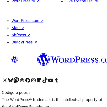
WordPress.tv
↗
Five for the Future
WordPress.com
↗
Matt
↗
bbPress
↗
BuddyPress
↗
Visite a nossa conta X (antigo Twitter)
Visit our Bluesky account
Visit our Mastodon account
Visit our Threads account
Visite a nossa página do Facebook
Visite a nossa conta no Instagram
Visite a nossa conta no LinkedIn
Visit our TikTok account
Visit our YouTube channel
Visit our Tumblr account
Código é poesia.
The WordPress® trademark is the intellectual property of
the WordPress Foundation.