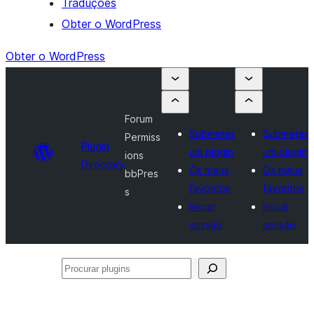
Traduções
Obter o WordPress
Obter o WordPress
Forum
Submeter
Submeter
Permiss
Plugin
um plugin
um plugin
ions
Directory
Os meus
Os meus
bbPres
favoritos
favoritos
s
Iniciar
Iniciar
sessão
sessão
Procurar
plugins