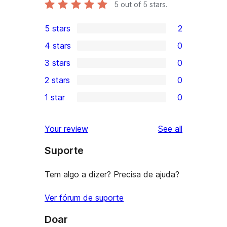
5
out of 5 stars.
5 stars
2
2
4 stars
0
5-
0
3 stars
0
star
4-
0
2 stars
0
reviews
star
3-
0
1 star
0
reviews
star
2-
0
reviews
star
1-
reviews
Your review
See all
reviews
star
Suporte
reviews
Tem algo a dizer? Precisa de ajuda?
Ver fórum de suporte
Doar