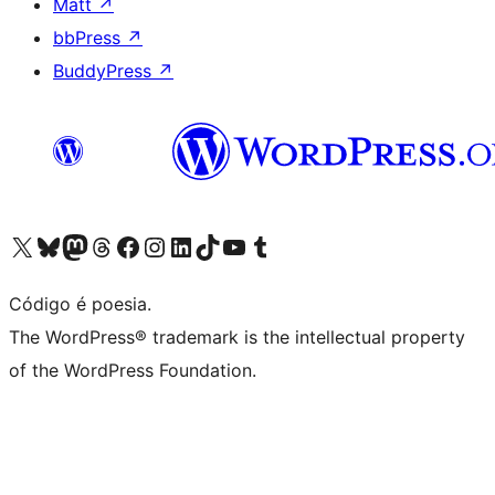
Matt
↗
bbPress
↗
BuddyPress
↗
Visite a nossa conta X (antigo Twitter)
Visit our Bluesky account
Visit our Mastodon account
Visit our Threads account
Visite a nossa página do Facebook
Visite a nossa conta no Instagram
Visite a nossa conta no LinkedIn
Visit our TikTok account
Visit our YouTube channel
Visit our Tumblr account
Código é poesia.
The WordPress® trademark is the intellectual property
of the WordPress Foundation.