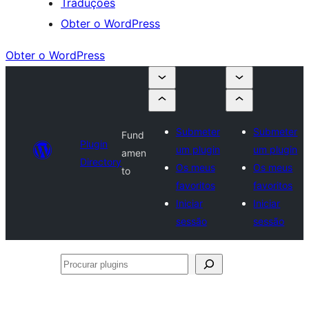
Traduções
Obter o WordPress
Obter o WordPress
Submeter
Submeter
Fund
Plugin
um plugin
um plugin
amen
Directory
Os meus
Os meus
to
favoritos
favoritos
Iniciar
Iniciar
sessão
sessão
Procurar
plugins