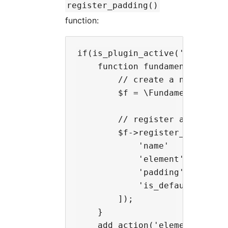
register_padding()
function:
if(is_plugin_active('fundament
    function fundamento_init()
        // create a new Fundam
        $f = \Fundamento\Plugi
        // register a new skin
        $f->register_padding([
            'name'       => '
            'element'    => '
            'padding'    => '
            'is_default' => t
        ]);

    }

    add_action('elementor/init