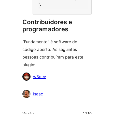
Contribuidores e
programadores
“Fundamento” é software de
código aberto. As seguintes
pessoas contribuíram para este
plugin:
Contribuidores
w3dev
Isaac
Metadados
Versão
1.1.10