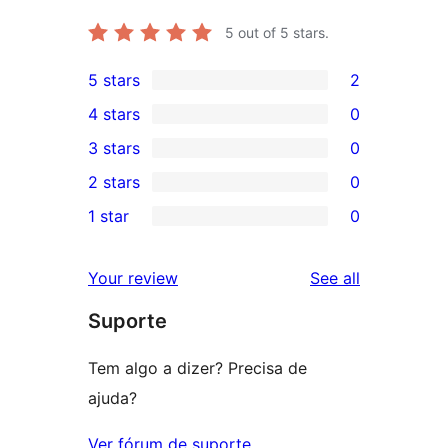
5
out of 5 stars.
5 stars
2
2
4 stars
0
5-
0
3 stars
0
star
4-
0
2 stars
0
reviews
star
3-
0
1 star
0
reviews
star
2-
0
reviews
star
1-
reviews
Your review
See all
reviews
star
Suporte
reviews
Tem algo a dizer? Precisa de
ajuda?
Ver fórum de suporte