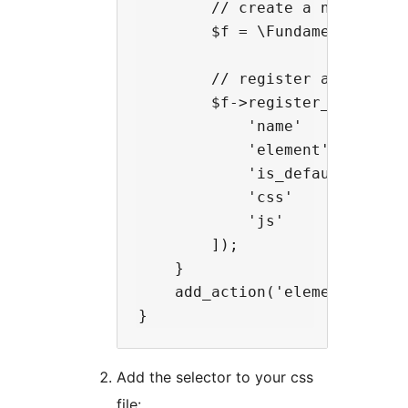
        // create a new Fundam
        $f = \Fundamento\Plugi
        // register a new skin
        $f->register_skin([

            'name'       => '
            'element'    => '
            'is_default' => t
            'css'        => g
            'js'         => g
        ]);

    }

    add_action('elementor/init
Add the selector to your css
file: