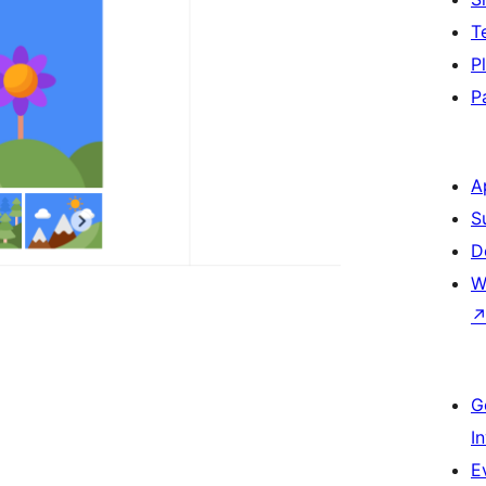
T
P
P
A
S
D
W
G
I
E