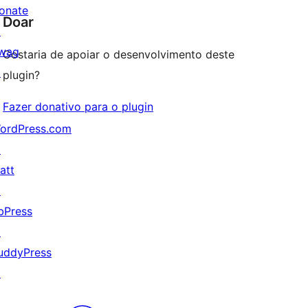
onate
Doar
↗
wag
Gostaria de apoiar o desenvolvimento deste
↗
plugin?
Fazer donativo para o plugin
ordPress.com
↗
att
↗
bPress
↗
uddyPress
↗