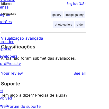
Idioma
English (US)
emas
lugins
Etiquetas
gallery
image gallery
adrões
photo gallery
slider
Visualização avançada
prender
Classificações
uporte
evelopers
Ainda não foram submetidas avaliações.
ordPress.tv
↗
reviews
Your review
See all
Suporte
et
Tem algo a dizer? Precisa de ajuda?
nvolved
vents
Ver fórum de suporte