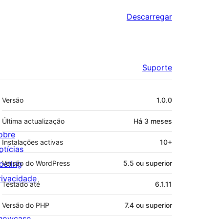
Descarregar
Suporte
Metadados
Versão
1.0.0
Última actualização
Há
3 meses
obre
Instalações activas
10+
otícias
osting
Versão do WordPress
5.5 ou superior
rivacidade
Testado até
6.1.11
Versão do PHP
7.4 ou superior
howcase