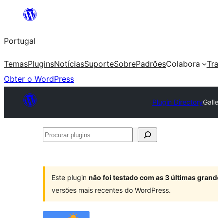
Saltar
para
Portugal
o
conteúdo
Temas
Plugins
Notícias
Suporte
Sobre
Padrões
Colabora
Tr
Obter o WordPress
Plugin Directory
Gall
Procurar
plugins
Este plugin
não foi testado com as 3 últimas gra
versões mais recentes do WordPress.