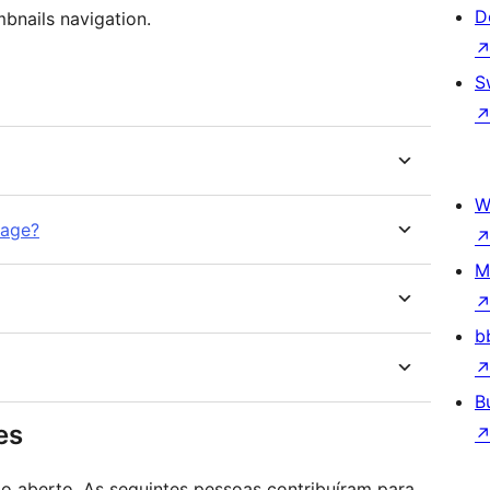
D
mbnails navigation.
S
W
uage?
M
b
B
es
go aberto. As seguintes pessoas contribuíram para