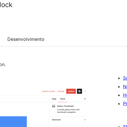
lock
Desenvolvimento
on.
S
N
H
P
S