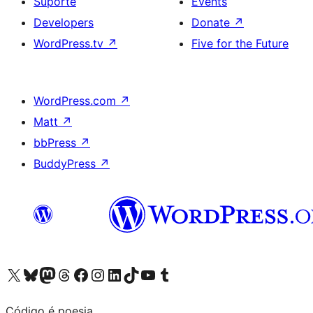
Suporte
Events
Developers
Donate
↗
WordPress.tv
↗
Five for the Future
WordPress.com
↗
Matt
↗
bbPress
↗
BuddyPress
↗
Visite a nossa conta X (antigo Twitter)
Visit our Bluesky account
Visit our Mastodon account
Visit our Threads account
Visite a nossa página do Facebook
Visite a nossa conta no Instagram
Visite a nossa conta no LinkedIn
Visit our TikTok account
Visit our YouTube channel
Visit our Tumblr account
Código é poesia.