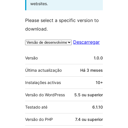
websites.
Please select a specific version to
download.
Descarregar
Metadados
Versão
1.0.0
Última actualização
Há
3 meses
Instalações activas
10+
Versão do WordPress
5.5 ou superior
Testado até
6.1.10
Versão do PHP
7.4 ou superior