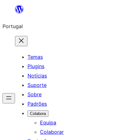
Saltar
para
Portugal
o
conteúdo
Temas
Plugins
Notícias
Suporte
Sobre
Padrões
Colabora
Equipa
Colaborar