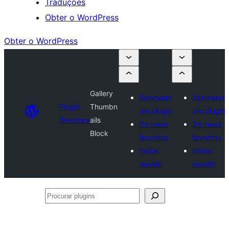
Traduções
Obter o WordPress
Obter o WordPress
Gallery
Submeter
Submeter
Plugin
Thumbn
um plugin
um plugin
Directory
ails
Os meus
Os meus
Block
favoritos
favoritos
Iniciar
Iniciar
sessão
sessão
Procurar
plugins