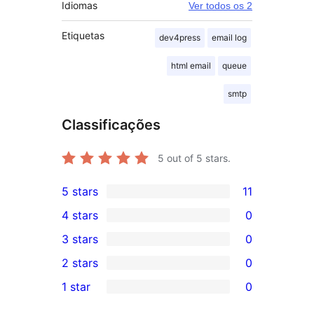
Idiomas
Ver todos os 2
Etiquetas
dev4press
email log
html email
queue
smtp
Classificações
5
out of 5 stars.
5 stars
11
11
4 stars
0
5-
0
3 stars
0
star
4-
0
2 stars
0
reviews
star
3-
0
1 star
0
reviews
star
2-
0
reviews