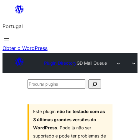
Saltar
para
Portugal
o
conteúdo
Obter o WordPress
Plugin Directory
GD Mail Queue
Procurar
plugins
Este plugin
não foi testado com as
3 últimas grandes versões do
WordPress
. Pode já não ser
suportado e pode ter problemas de