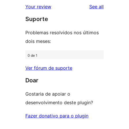
star
1-
reviews
Your review
See all
reviews
star
Suporte
reviews
Problemas resolvidos nos últimos
dois meses:
0 de 1
Ver fórum de suporte
Doar
Gostaria de apoiar o
desenvolvimento deste plugin?
Fazer donativo para o plugin