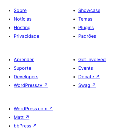
Sobre
Showcase
Notícias
Temas
Hosting
Plugins
Privacidade
Padrões
Aprender
Get Involved
Suporte
Events
Developers
Donate
↗
WordPress.tv
↗
Swag
↗
WordPress.com
↗
Matt
↗
bbPress
↗