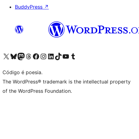
BuddyPress
↗
Visite a nossa conta X (antigo Twitter)
Visit our Bluesky account
Visit our Mastodon account
Visit our Threads account
Visite a nossa página do Facebook
Visite a nossa conta no Instagram
Visite a nossa conta no LinkedIn
Visit our TikTok account
Visit our YouTube channel
Visit our Tumblr account
Código é poesia.
The WordPress® trademark is the intellectual property
of the WordPress Foundation.