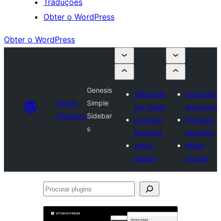
Traduções
Obter o WordPress
Obter o WordPress
Genesis
Submeter
Submeter
Plugin
Simple
um plugin
um plugin
Directory
Sidebar
Os meus
Os meus
s
favoritos
favoritos
Iniciar
Iniciar
sessão
sessão
Procurar
plugins