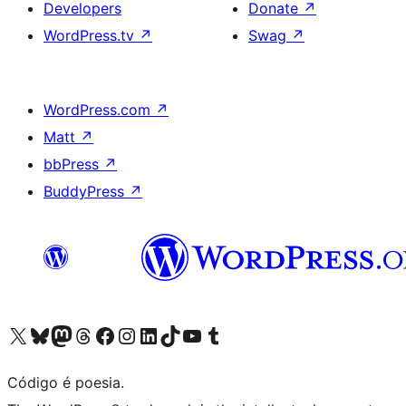
Developers
Donate
↗
WordPress.tv
↗
Swag
↗
WordPress.com
↗
Matt
↗
bbPress
↗
BuddyPress
↗
Visite a nossa conta X (antigo Twitter)
Visit our Bluesky account
Visit our Mastodon account
Visit our Threads account
Visite a nossa página do Facebook
Visite a nossa conta no Instagram
Visite a nossa conta no LinkedIn
Visit our TikTok account
Visit our YouTube channel
Visit our Tumblr account
Código é poesia.