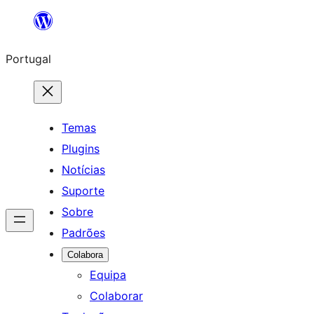
Saltar
para
Portugal
o
conteúdo
Temas
Plugins
Notícias
Suporte
Sobre
Padrões
Colabora
Equipa
Colaborar