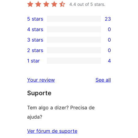
4.4
out of 5 stars.
5 stars
23
23
4 stars
0
5-
0
3 stars
0
star
4-
0
2 stars
0
reviews
star
3-
0
1 star
4
reviews
star
2-
4
reviews
star
1-
reviews
Your review
See all
reviews
star
Suporte
reviews
Tem algo a dizer? Precisa de
ajuda?
Ver fórum de suporte