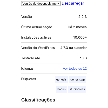
Descarregar
Metadados
Versão
2.2.3
Última actualização
Há
2 meses
Instalações activas
10.000+
Versão do WordPress
4.7.3 ou superior
Testado até
7.0.3
Idiomas
Ver todos os 12
Etiquetas
genesis
genesiswp
hooks
studiopress
Classificações