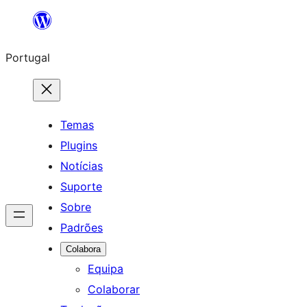
Saltar
para
Portugal
o
conteúdo
Temas
Plugins
Notícias
Suporte
Sobre
Padrões
Colabora
Equipa
Colaborar