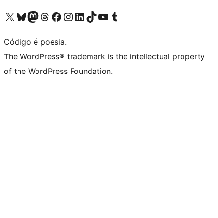
Visite a nossa conta X (antigo Twitter)
Visit our Bluesky account
Visit our Mastodon account
Visit our Threads account
Visite a nossa página do Facebook
Visite a nossa conta no Instagram
Visite a nossa conta no LinkedIn
Visit our TikTok account
Visit our YouTube channel
Visit our Tumblr account
Código é poesia.
The WordPress® trademark is the intellectual property
of the WordPress Foundation.