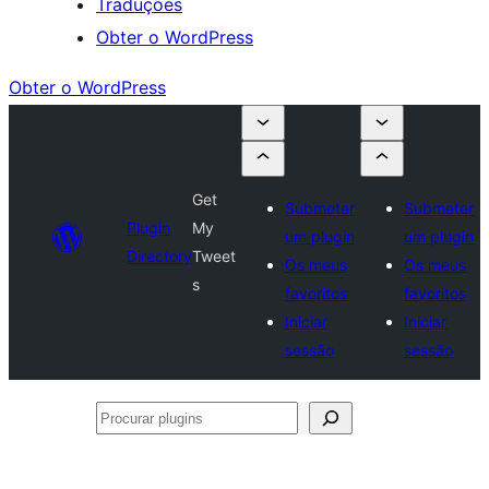
Traduções
Obter o WordPress
Obter o WordPress
Get
Submeter
Submeter
Plugin
My
um plugin
um plugin
Directory
Tweet
Os meus
Os meus
s
favoritos
favoritos
Iniciar
Iniciar
sessão
sessão
Procurar
plugins